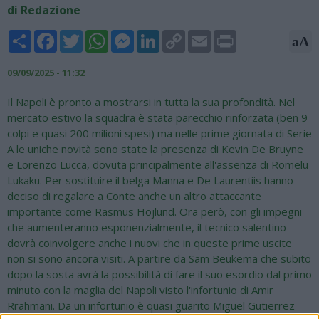
di Redazione
Share
Facebook
Twitter
WhatsApp
Messenger
LinkedIn
Copy
Email
Print
aA
Link
09/09/2025 - 11:32
Il Napoli è pronto a mostrarsi in tutta la sua profondità. Nel
mercato estivo la squadra è stata parecchio rinforzata (ben 9
colpi e quasi 200 milioni spesi) ma nelle prime giornata di Serie
A le uniche novità sono state la presenza di Kevin De Bruyne
e Lorenzo Lucca, dovuta principalmente all'assenza di Romelu
Lukaku. Per sostituire il belga Manna e De Laurentiis hanno
deciso di regalare a Conte anche un altro attaccante
importante come Rasmus Hojlund. Ora però, con gli impegni
che aumenteranno esponenzialmente, il tecnico salentino
dovrà coinvolgere anche i nuovi che in queste prime uscite
non si sono ancora visiti. A partire da Sam Beukema che subito
dopo la sosta avrà la possibilità di fare il suo esordio dal primo
minuto con la maglia del Napoli visto l'infortunio di Amir
Rrahmani. Da un infortunio è quasi guarito Miguel Gutierrez