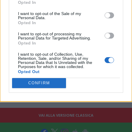
Opted In
passata stagione.
I want to opt-out of the Sale of my
Fonte: Sport Mediaset
Personal Data.
Opted In
I want to opt-out of processing my
Personal Data for Targeted Advertising.
Opted In
I want to opt-out of Collection, Use,
Retention, Sale, and/or Sharing of my
Personal Data that Is Unrelated with the
Purposes for which it was collected.
Opted Out
CONFIRM
VAI ALLA VERSIONE CLASSICA