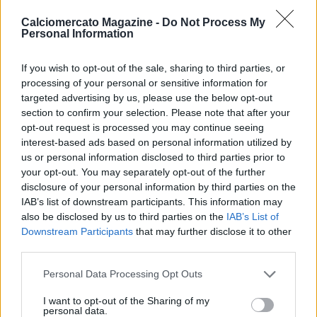
che non vede l'ora di poter sfrecciare sulla corsia di sinistra.
Stesso out su cui opera Noa Lang, un altro dei nuovi che sta
Calciomercato Magazine -
Do Not Process My
scalpitando: l'olandese, arrivato dal Psv per 25 milioni, nelle
Personal Information
prime partite ha trovato soltanto qualche scampolo finale
anche a causa della scelta di Conte di schierare tutti i "Fab 4"
If you wish to opt-out of the sale, sharing to third parties, or
(Lobotka, McTominay, De Bruyne e Anguissa) in un modulo
processing of your personal or sensitive information for
che lascia solo le briciole agli esterni d'attacco. Anche Hojlund
targeted advertising by us, please use the below opt-out
potrebbe fare il suo esordio in azzurro prima del previsto: il
section to confirm your selection. Please note that after your
danese ha svolto la preparazione con lo United e sembra
opt-out request is processed you may continue seeing
pronto a ritagliarsi spazio anche a Napoli. Nel prossimo ciclo di
interest-based ads based on personal information utilized by
partite però (Fiorentina, Manchester City e Pisa) è probabile
us or personal information disclosed to third parties prior to
your opt-out. You may separately opt-out of the further
che gli azzurri si schierino anche con un modulo diverso dal 4-
disclosure of your personal information by third parties on the
1-4-1 che hanno fatto vedere in questo inizio di stagione: ci
IAB’s list of downstream participants. This information may
sarà più di un'occasione in cui il Napoli giocherà con un 4-3-3,
also be disclosed by us to third parties on the
IAB’s List of
senza dimenticare la possibilità di mettersi 3-5-2, magari
Downstream Participants
that may further disclose it to other
quando Lukaku tornerà a disposizione. Una squadra che Conte
third parties.
potrà modellare in base al tipo di impegno e avversario ma
sempre con una chiara linea guida: gioca solo chi dimostra di
Personal Data Processing Opt Outs
star bene in allenamento. Ma la sensazione è che il tecnico
salentino in questa stagione abbia in mano una squadra di
I want to opt-out of the Sharing of my
personal data.
un'altra cilindrata rispetto a quella portata al titolo nella