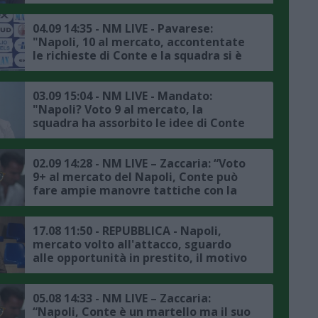
Napoli, De Bruyne e Lucca? Piano con
le critiche, serve pazienza"
04.09 14:35 - NM LIVE - Pavarese:
"Napoli, 10 al mercato, accontentate
le richieste di Conte e la squadra si è
rinforzata molto, importante il
ritorno di Alessandro Buongiorno,
spero ritorni presto titolare"
03.09 15:04 - NM LIVE - Mandato:
"Napoli? Voto 9 al mercato, la
squadra ha assorbito le idee di Conte
ed è cresciuta, questo aspetto farà la
differenza anche in Europa"
02.09 14:28 - NM LIVE – Zaccaria: “Voto
9+ al mercato del Napoli, Conte può
fare ampie manovre tattiche con la
rosa che ha a disposizione,
Buongiorno è un elemento
fondamentale"
17.08 11:50 - REPUBBLICA - Napoli,
mercato volto all'attacco, sguardo
alle opportunità in prestito, il motivo
05.08 14:33 - NM LIVE – Zaccaria:
“Napoli, Conte è un martello ma il suo