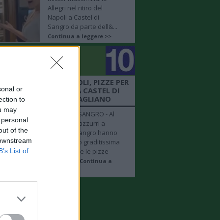
Allegri nel ritiro del
Napoli a Castel di
Sangro da parte dell&...
Continua a leggere >>
golo
mero 10
 + FOTO SHOW - NAPOLI, PIZZE PER
sonal or
 AZZURRI NEL RITIRO A CASTEL DI
SANGRO BY DIEGO VITAGLIANO
ection to
ou may
CASTEL DI SANGRO - Al
 personal
ritiro degli azzurri a
out of the
Castel di Sangro hanno
 downstream
fatto la loro graditissima
B’s List of
apparizione le pizze
realizzat...
Continua a
leggere >>