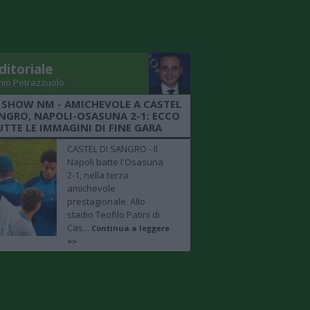
ditoriale
nio Petrazzuolo
 SHOW NM - AMICHEVOLE A CASTEL
ANGRO, NAPOLI-OSASUNA 2-1: ECCO
UTTE LE IMMAGINI DI FINE GARA
CASTEL DI SANGRO - Il
Napoli batte l'Osasuna
2-1, nella terza
amichevole
prestagionale. Allo
stadio Teofilo Patini di
Cas...
Continua a leggere
>>