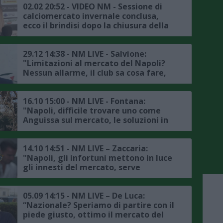
02.02 20:52 - VIDEO NM - Sessione di
calciomercato invernale conclusa,
ecco il brindisi dopo la chiusura della
porta all’Hotel Sheraton di Milano
29.12 14:38 - NM LIVE - Salvione:
"Limitazioni al mercato del Napoli?
Nessun allarme, il club sa cosa fare,
Hojlund e Neres sono in grande
crescita, Insigne alla Lazio? Le
probabilità sono molto alte"
16.10 15:00 - NM LIVE - Fontana:
"Napoli, difficile trovare uno come
Anguissa sul mercato, le soluzioni in
casa ci sono, Lang? Diamogli tempo"
14.10 14:51 - NM LIVE – Zaccaria:
"Napoli, gli infortuni mettono in luce
gli innesti del mercato, serve
concentrazione col Torino, mi aspetto
un pò di turnover"
05.09 14:15 - NM LIVE – De Luca:
“Nazionale? Speriamo di partire con il
piede giusto, ottimo il mercato del