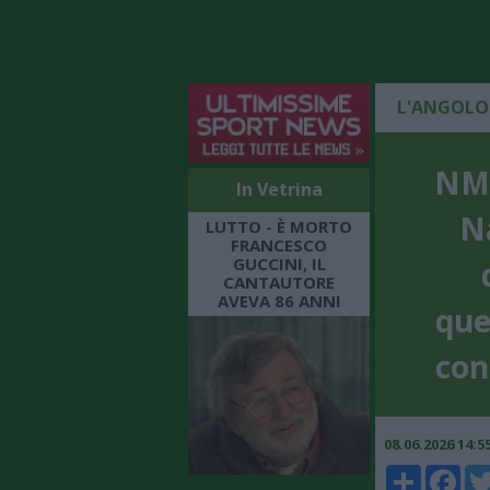
L'ANGOLO
NM 
In Vetrina
Na
LUTTO - È MORTO
FRANCESCO
GUCCINI, IL
CANTAUTORE
AVEVA 86 ANNI
que
con
08.06.2026 14:
Share
Faceboo
Twi