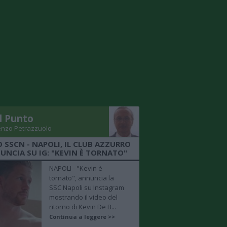
Il Punto
enzo Petrazzuolo
O SSCN - NAPOLI, IL CLUB AZZURRO
UNCIA SU IG: "KEVIN È TORNATO"
NAPOLI - "Kevin è
tornato", annuncia la
SSC Napoli su Instagram
mostrando il video del
ritorno di Kevin De B...
Continua a leggere >>