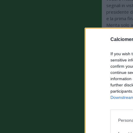
segnali in vi
presidente de
e la prima fi
Merita solo a
merito, ha da
Calciomer
If you wish 
sensitive in
confirm you
continue se
information 
further disc
participants
Downstream 
Persona