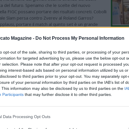
sta del futuro. Speriamo che le scelte del nuovo
lla FIGC possano portare dei risultati concreti. Cobolli
nale Slam persa contro Zverev al Roland Garros?
pplausi, portare il match al quinto set è un grande
to il massimo".
L'An
cato Magazine -
Do Not Process My Personal Information
del Nu
VIDEO
to opt-out of the sale, sharing to third parties, or processing of your per
GLI
formation for targeted advertising by us, please use the below opt-out s
r selection. Please note that after your opt-out request is processed y
eing interest-based ads based on personal information utilized by us or
disclosed to third parties prior to your opt-out. You may separately opt-
losure of your personal information by third parties on the IAB’s list of
. This information may also be disclosed by us to third parties on the
IA
Participants
that may further disclose it to other third parties.
l Data Processing Opt Outs