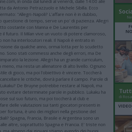
e.com, in onda dal lunedì al venerdì, dalle 14:00 alle
ta da Antonio Petrazzuolo e Michele Sibilla. Ecco
Soci
ermato: "Allegri-Napoli? L'affare non è in dubbio,
Ne
o questione di tempo, serve un po' di pazienza. Allegri
F
tatto costante con Manna e De Laurentiis per
NO
l futuro. Il Milan vive un vuoto di potere clamoroso,
to non ha interlocutori reali. Il Napoli è entrato in
nsione da qualche anno, ormai lotta per lo scudetto
nno. Sono stati commessi anche degli errori, ma De
 imparato la lezione. Allegri ha un grande curriculum,
 meno, ma resta un allenatore di alto livello. Ognuno
stile di gioco, ma poi l'obiettivo è vincere. Toccherà
 cancellare le critiche, dovrà parlare il campo. Parole di
Lukaku? De Bruyne potrebbe restare al Napoli, ma
Tutt
to evitare determinate parole in pubblico. Lukaku ha
di Rosa
ose sul suo futuro, ma poi toccherà al club e
 fare delle valutazioni sui tanti giocatori presenti in
VIDEO
 per fortuna, è uno dei migliori nella gestione del
ali? Spagna, Francia, Brasile e Argentina sono un
alle altre, soprattutto Spagna e Francia. E' triste non
ia, ma almeno dai giovani stiamo avendo dei buoni