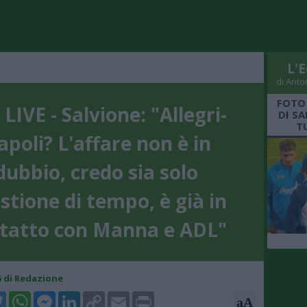
L'E
di Anto
FOTO
LIVE - Salvione: "Allegri-
DI S
T
poli? L'affare non è in
dubbio, credo sia solo
stione di tempo, è già in
tatto con Manna e ADL"
55 di Redazione
k
tter
WhatsApp
Messenger
LinkedIn
Copy
Email
Print
aA