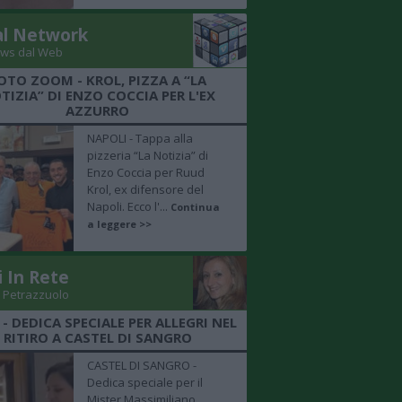
al Network
ws dal Web
OTO ZOOM - KROL, PIZZA A “LA
TIZIA” DI ENZO COCCIA PER L'EX
AZZURRO
NAPOLI - Tappa alla
pizzeria “La Notizia” di
Enzo Coccia per Ruud
Krol, ex difensore del
Napoli. Ecco l'...
Continua
a leggere >>
i In Rete
 Petrazzuolo
 - DEDICA SPECIALE PER ALLEGRI NEL
RITIRO A CASTEL DI SANGRO
CASTEL DI SANGRO -
Dedica speciale per il
Mister Massimiliano