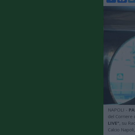
NAPOLI -
PA
del Corriere 
LIVE"
, su Ra
Calcio Napoli