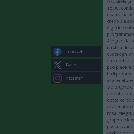
NapoliMagazin
15:00, condot
quanto ha aff
credo sia sol
è già in con
programmare i
Allegri di fat
un'altra dime
Facebook
quasi ogni a
Laurentiis ha
Twitter
può piacere o
ha il proprio 
Instagram
all'allenatore
De Bruyne e 
avrebbe potu
detto certe c
all'allenatore
rosa. Allegri,
gruppo. Mondi
passo avanti 
vedere l'Ital