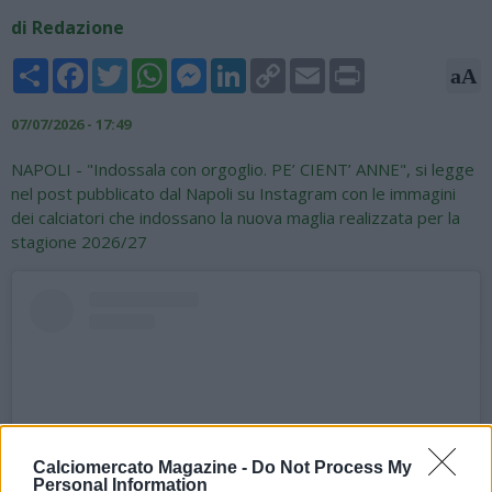
di Redazione
Share
Facebook
Twitter
WhatsApp
Messenger
LinkedIn
Copy
Email
Print
aA
Link
07/07/2026 - 17:49
NAPOLI - "Indossala con orgoglio. PE’ CIENT’ ANNE", si legge
nel post pubblicato dal Napoli su Instagram con le immagini
dei calciatori che indossano la nuova maglia realizzata per la
stagione 2026/27
Calciomercato Magazine -
Do Not Process My
Personal Information