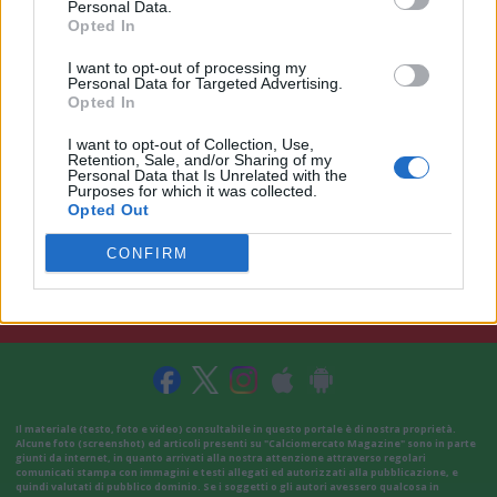
Personal Data.
Opted In
I want to opt-out of processing my
Personal Data for Targeted Advertising.
Opted In
I want to opt-out of Collection, Use,
Retention, Sale, and/or Sharing of my
Personal Data that Is Unrelated with the
Purposes for which it was collected.
Opted Out
CONFIRM
VAI ALLA VERSIONE CLASSICA
Il materiale (testo, foto e video) consultabile in questo portale è di nostra proprietà.
Alcune foto (screenshot) ed articoli presenti su "Calciomercato Magazine" sono in parte
giunti da internet, in quanto arrivati alla nostra attenzione attraverso regolari
comunicati stampa con immagini e testi allegati ed autorizzati alla pubblicazione, e
quindi valutati di pubblico dominio. Se i soggetti o gli autori avessero qualcosa in