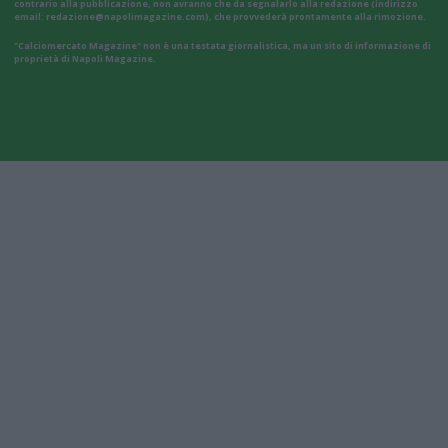
contrario alla pubblicazione, non avranno che da segnalarlo alla redazione (indirizzo
email:
redazione@napolimagazine.com
), che provvederà prontamente alla rimozione.
"Calciomercato Magazine" non è una testata giornalistica, ma un sito di informazione di
proprietà di Napoli Magazine.