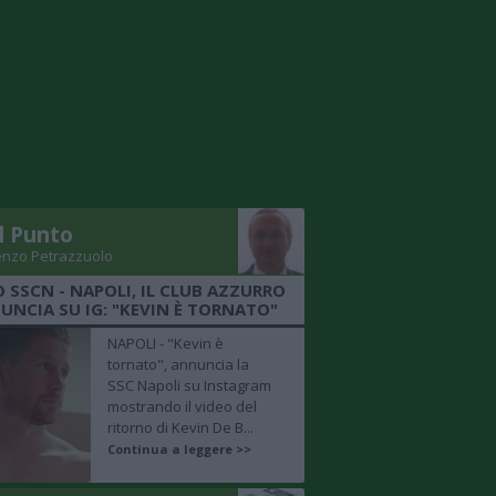
Il Punto
enzo Petrazzuolo
O SSCN - NAPOLI, IL CLUB AZZURRO
UNCIA SU IG: "KEVIN È TORNATO"
NAPOLI - "Kevin è
tornato", annuncia la
SSC Napoli su Instagram
mostrando il video del
ritorno di Kevin De B...
Continua a leggere >>