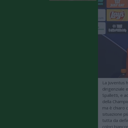
La Juventus h
dirigenziale 
Spalletti, e 
della Champio
ma è chiaro c
situazione pi
tutta da defi
colori biancon