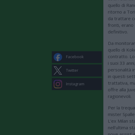
quello di Ran
ritorno a Tor
da trattare c
fronti, erano
definitivo.
Da monitorare
quello di Kok
contratto. Lo
Facebook
i suoi 33 ann
personalità i
Twitter
in questi set
trattativa, m
Instagram
offre alla Ju
ragionevoli.
Per la trequa
mister Spalle
L'ex Milan st
nell'ultima s
nove assist al