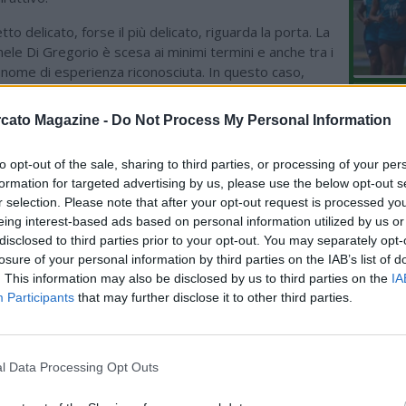
to delicato, forse il più delicato, riguarda la porta. La
chele Di Gregorio è scesa ai minimi termini e anche tra i
 nome di esperienza riconosciuta. In questo caso,
i candidati. L'ultima novità riguarda Emiliano "Dibu"
L'An
sco vincitore dell'Europa League con l'Aston Villa e
cato Magazine -
Do Not Process My Personal Information
del Nu
mondo in carica con l'Argentina. In questo caso, però,
VIDEO
elevati ma almeno un tentativo la Juve lo farà.
GLI
to opt-out of the sale, sharing to third parties, or processing of your per
formation for targeted advertising by us, please use the below opt-out s
ative ci sono Guglielmo Vicario, tempo fa dato per
r selection. Please note that after your opt-out request is processed y
ter, e soprattutto Alex Meret. Il primo ha perso un po' di
eing interest-based ads based on personal information utilized by us or
ttenham e potrebbe tornare in Italia, il secondo è
disclosed to third parties prior to your opt-out. You may separately opt-
sso dal confronto con Milinkovic-Savic e potrebbe
losure of your personal information by third parties on the IAB’s list of
e aria. Oltretutto a Spalletti piacerebbe riaverlo dopo
. This information may also be disclosed by us to third parties on the
IA
sieme lo scudetto 2023 con il Napoli. Ci sarebbe già
Participants
that may further disclose it to other third parties.
mo approccio, ma al momento niente di più.
idee sono tante, ma servirà tempo per concretizzarle.
avvenuto sul campo la scorsa stagione...
l Data Processing Opt Outs