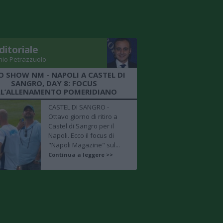
ditoriale
nio Petrazzuolo
O SHOW NM - NAPOLI A CASTEL DI
SANGRO, DAY 8: FOCUS
LL’ALLENAMENTO POMERIDIANO
CASTEL DI SANGRO -
Ottavo giorno di ritiro a
Castel di Sangro per il
Napoli. Ecco il focus di
"Napoli Magazine" sul...
Continua a leggere >>