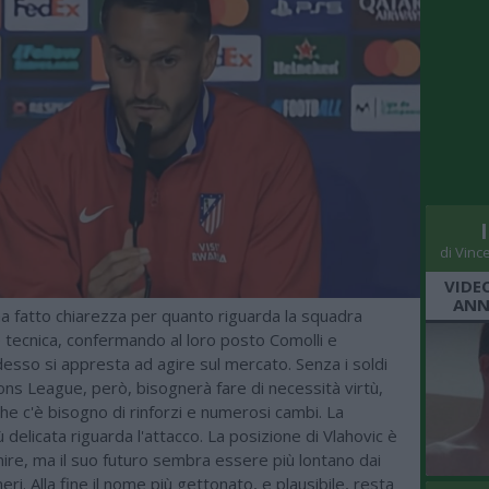
di Vinc
VIDE
ANN
a fatto chiarezza per quanto riguarda la squadra
e tecnica, confermando al loro posto Comolli e
adesso si appresta ad agire sul mercato. Senza i soldi
ns League, però, bisognerà fare di necessità virtù,
he c'è bisogno di rinforzi e numerosi cambi. La
ù delicata riguarda l'attacco. La posizione di Vlahovic è
nire, ma il suo futuro sembra essere più lontano dai
eri. Alla fine il nome più gettonato, e plausibile, resta