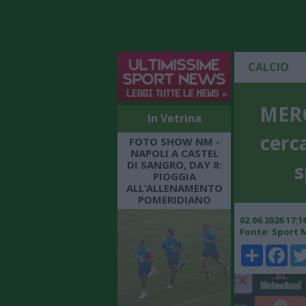
CALCIO
MERC
In Vetrina
cerc
FOTO SHOW NM -
NAPOLI A CASTEL
DI SANGRO, DAY 8:
s
PIOGGIA
ALL’ALLENAMENTO
POMERIDIANO
02.06.2026 17:
Fonte: Sport 
Share
Faceboo
Twi