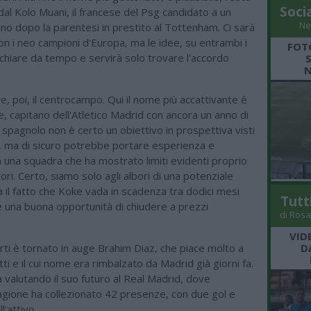
Soci
dal Kolo Muani, il francese del Psg candidato a un
Ne
ino dopo la parentesi in prestito al Tottenham. Ci sarà
on i neo campioni d'Europa, ma le idee, su entrambi i
FOT
 chiare da tempo e servirà solo trovare l'accordo
N
, poi, il centrocampo. Qui il nome più accattivante è
e, capitano dell'Atletico Madrid con ancora un anno di
 spagnolo non è certo un obiettivo in prospettiva visti
i, ma di sicuro potrebbe portare esperienza e
n una squadra che ha mostrato limiti evidenti proprio
tori. Certo, siamo solo agli albori di una potenziale
a il fatto che Koke vada in scadenza tra dodici mesi
Tutt
ve una buona opportunità di chiudere a prezzi
di Rosa
VID
rti è tornato in auge Brahim Diaz, che piace molto a
D
tti e il cui nome era rimbalzato da Madrid già giorni fa.
a valutando il suo futuro al Real Madrid, dove
tagione ha collezionato 42 presenze, con due gol e
l'attivo.