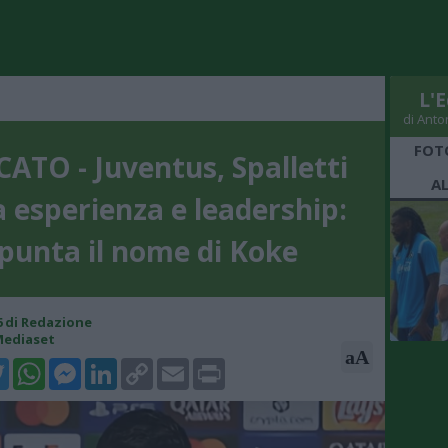
L'E
di Anto
FOT
ATO - Juventus, Spalletti
A
a esperienza e leadership:
punta il nome di Koke
16 di Redazione
Mediaset
aA
k
tter
WhatsApp
Messenger
LinkedIn
Copy
Email
Print
Link