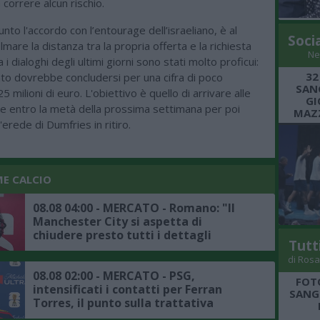
 correre alcun rischio.
unto l'accordo con l’entourage dell’israeliano, è al
Soci
lmare la distanza tra la propria offerta e la richiesta
Ne
 i dialoghi degli ultimi giorni sono stati molto proficui:
32
nto dovrebbe concludersi per una cifra di poco
SANG
5 milioni di euro. L'obiettivo è quello di arrivare alle
GI
he entro la metà della prossima settimana per poi
MAZZ
'erede di Dumfries in ritiro.
ME CALCIO
08.08 04:00 - MERCATO - Romano: "Il
Manchester City si aspetta di
chiudere presto tutti i dettagli
Tutt
dell'affare Bouaddi"
di Rosa
08.08 02:00 - MERCATO - PSG,
FOT
intensificati i contatti per Ferran
SANGR
Torres, il punto sulla trattativa