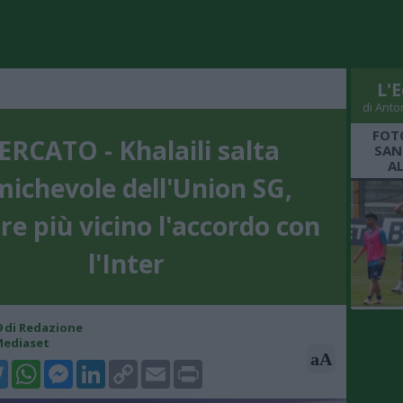
L'E
di Anto
FOT
RCATO - Khalaili salta
SAN
A
michevole dell'Union SG,
e più vicino l'accordo con
l'Inter
49 di Redazione
Mediaset
aA
k
tter
WhatsApp
Messenger
LinkedIn
Copy
Email
Print
Link