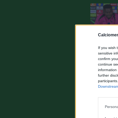
Calciomer
If you wish 
sensitive in
confirm you
continue se
information 
further disc
participants
Downstream 
Persona