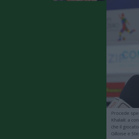
Procede spedi
Khalaili: a co
che il giocat
Gilloise e St