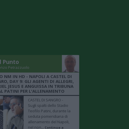
Il Punto
enzo Petrazzuolo
O NM IN HD - NAPOLI A CASTEL DI
RO, DAY 9: GLI AGENTI DI ALLEGRI,
IEL JESUS E ANGUISSA IN TRIBUNA
AL PATINI PER L'ALLENAMENTO
CASTEL DI SANGRO -
Sugli spalti dello Stadio
Teofilo Patini, durante la
seduta pomeridiana di
allenamento del Napoli,
nel non...
Continua a