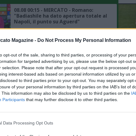
08.08 00:15 - MERCATO - Romano:
"Badiashile ha dato apertura totale al
Napoli, il punto su Aguerd"
07.08 23:53 - MERCATO - Moretto:
cato Magazine -
Do Not Process My Personal Information
"Ruggeri ha accettato l'offerta
dell'Aston Villa"
to opt-out of the sale, sharing to third parties, or processing of your per
L'An
formation for targeted advertising by us, please use the below opt-out s
del Nu
07.08 23:41 - MERCATO - Romano:
r selection. Please note that after your opt-out request is processed y
VID
"Liverpool, preso Araujo in prestito
eing interest-based ads based on personal information utilized by us or
D
dal Barcellona"
disclosed to third parties prior to your opt-out. You may separately opt-
POM
losure of your personal information by third parties on the IAB’s list of
. This information may also be disclosed by us to third parties on the
IA
07.08 22:42 - MERCATO - Romano su
Participants
that may further disclose it to other third parties.
Anguissa: "Il Napoli non è in ansia, ma
il rinnovo è una vicenda da seguire"
l Data Processing Opt Outs
07.08 22:19 - MERCATO - Romano:
"Gabriel Jesus stuzzicato dal Napoli, il