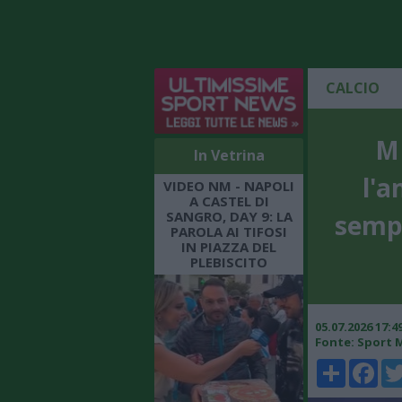
CALCIO
ME
In Vetrina
l'a
VIDEO NM - NAPOLI
A CASTEL DI
SANGRO, DAY 9: LA
sempr
PAROLA AI TIFOSI
IN PIAZZA DEL
PLEBISCITO
05.07.2026 17:
Fonte: Sport 
Share
Faceboo
Twi