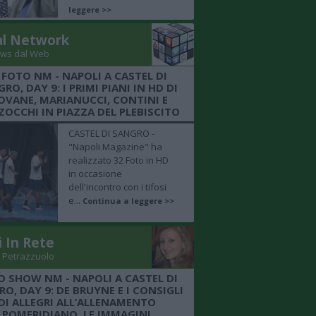
leggere >>
al Network
ws dal Web
 FOTO NM - NAPOLI A CASTEL DI
RO, DAY 9: I PRIMI PIANI IN HD DI
OVANE, MARIANUCCI, CONTINI E
OCCHI IN PIAZZA DEL PLEBISCITO
CASTEL DI SANGRO -
"Napoli Magazine" ha
realizzato 32 Foto in HD
in occasione
dell'incontro con i tifosi
e...
Continua a leggere >>
i In Rete
 Petrazzuolo
O SHOW NM - NAPOLI A CASTEL DI
O, DAY 9: DE BRUYNE E I CONSIGLI
DI ALLEGRI ALL’ALLENAMENTO
POMERIDIANO, LE IMMAGINI