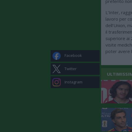
preferito non
L’Inter, raggi
lavoro per co
dell’Union, ma
il trasferime
superiore ai 2
visite medic
poter avere l
Facebook
Twitter
ULTIMISSI
Instagram