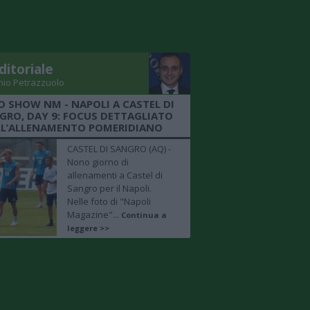
ditoriale
nio Petrazzuolo
O SHOW NM - NAPOLI A CASTEL DI
GRO, DAY 9: FOCUS DETTAGLIATO
LL’ALLENAMENTO POMERIDIANO
CASTEL DI SANGRO (AQ) -
Nono giorno di
allenamenti a Castel di
Sangro per il Napoli.
Nelle foto di "Napoli
Magazine"...
Continua a
leggere >>