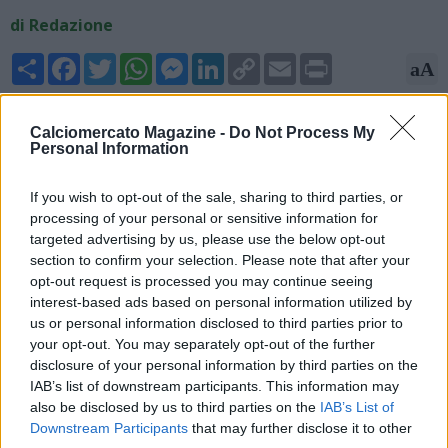
di Redazione
Share
Facebook
Twitter
WhatsApp
Messenger
LinkedIn
Copy
Email
Print
aA
Link
22/05/2025 - 03:00
Calciomercato Magazine -
Do Not Process My
Personal Information
Il Como fa sul serio e non ha intenzione soltanto di rinnovare il
prestito di Maximo Perrone, ma di fare di più. Il club lariano
avrebbe infatti deciso di provare ad acquistare il calciatore di
If you wish to opt-out of the sale, sharing to third parties, or
proprietà del Manchester City come riportato da
processing of your personal or sensitive information for
targeted advertising by us, please use the below opt-out
Tuttomercatoweb.com.
section to confirm your selection. Please note that after your
opt-out request is processed you may continue seeing
interest-based ads based on personal information utilized by
us or personal information disclosed to third parties prior to
your opt-out. You may separately opt-out of the further
disclosure of your personal information by third parties on the
IAB’s list of downstream participants. This information may
also be disclosed by us to third parties on the
IAB’s List of
Downstream Participants
that may further disclose it to other