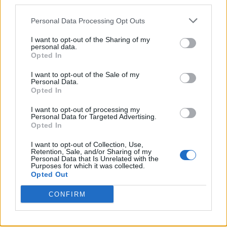
third parties.
Personal Data Processing Opt Outs
I want to opt-out of the Sharing of my
personal data.
Opted In
VAI ALLA VERSIONE CLASSICA
I want to opt-out of the Sale of my
Personal Data.
Opted In
I want to opt-out of processing my
Personal Data for Targeted Advertising.
Opted In
Il materiale (testo, foto e video) consultabile in questo portale è di nostra proprietà.
Alcune foto (screenshot) ed articoli presenti su "Calciomercato Magazine" sono in parte
giunti da internet, in quanto arrivati alla nostra attenzione attraverso regolari
I want to opt-out of Collection, Use,
comunicati stampa con immagini e testi allegati ed autorizzati alla pubblicazione, e
Retention, Sale, and/or Sharing of my
quindi valutati di pubblico dominio. Se i soggetti o gli autori avessero qualcosa in
Personal Data that Is Unrelated with the
contrario alla pubblicazione, non avranno che da segnalarlo alla redazione (indirizzo
Purposes for which it was collected.
email:
redazione@napolimagazine.com
), che provvederà prontamente alla rimozione.
Opted Out
"Calciomercato Magazine" non è una testata giornalistica, ma un sito di informazione di
proprietà di Napoli Magazine.
CONFIRM