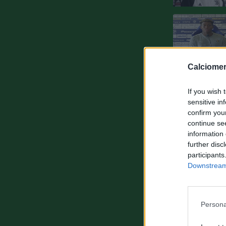
Calciomer
If you wish 
sensitive in
confirm you
continue se
information 
further disc
participants
Downstream 
Persona