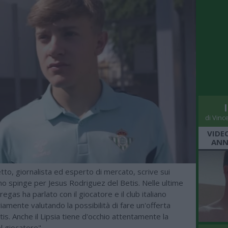
di Vinc
VIDE
ANN
to, giornalista ed esperto di mercato, scrive sui
omo spinge per Jesus Rodriguez del Betis. Nelle ultime
egas ha parlato con il giocatore e il club italiano
amente valutando la possibilità di fare un'offerta
etis. Anche il Lipsia tiene d'occhio attentamente la
l giocatore".