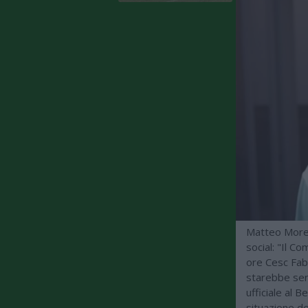
Matteo Moret
social: "Il C
ore Cesc Fabr
starebbe seri
ufficiale al B
situazione de