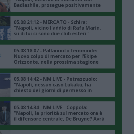
Badiashile, prosegue positivamente
la trattativa con il Chelsea, ecco i
dettagli"
05.08 21:12 - MERCATO - Schira:
"Napoli, vicino l'addio di Rafa Marin,
su di lui ci sono due club esteri"
05.08 18:07 - Pallanuoto femminile:
Nuovo colpo di mercato per l'Ekipe
Orizzonte, nella prossima stagione
Lavinia Papi indosserà la calottina
rossazzurra
05.08 14:42 - NM LIVE - Petrazzuolo:
"Napoli, nessun caso Lukaku, ha
chiesto dei giorni di permesso in
accordo con la società, il punto sul
mercato"
05.08 14:34 - NM LIVE - Coppola:
"Napoli, la priorità sul mercato ora è
il difensore centrale, De Bruyne? Avrà
avuto delle rassicurazioni da Allegri"