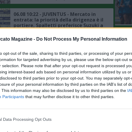
06.08 10:22 - JUVENTUS - Mercato in
entrata: la priorità della dirigenza è il
portiere, Spalletti preferisce Suzuki a
Vicario
L'An
cato Magazine -
Do Not Process My Personal Information
del Nu
06.08 10:17 - IL COMMENTO -
Zazzaroni: "Mercato ed esterofilia
VIDEO
"provinciale", il movimento penalizza
GLI
to opt-out of the sale, sharing to third parties, or processing of your per
chi ha il passaporto della Repubblica
formation for targeted advertising by us, please use the below opt-out s
italiana"
r selection. Please note that after your opt-out request is processed y
06.08 10:09 - MERCATO - Inter, si fa
eing interest-based ads based on personal information utilized by us or
complicata la questione Romero, il
disclosed to third parties prior to your opt-out. You may separately opt-
punto sulla trattativa
losure of your personal information by third parties on the IAB’s list of
. This information may also be disclosed by us to third parties on the
IA
Participants
that may further disclose it to other third parties.
06.08 02:00 - MERCATO - Manchester
United, si raffredda la pista Watkins,
altri nomi per l'attacco dei Red Devils
l Data Processing Opt Outs
06.08 00:42 - ROMA - Ghilardi: "Il
mercato non mi influenza, la