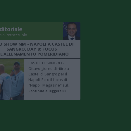
ditoriale
nio Petrazzuolo
O SHOW NM - NAPOLI A CASTEL DI
SANGRO, DAY 8: FOCUS
LL’ALLENAMENTO POMERIDIANO
CASTEL DI SANGRO -
Ottavo giorno di ritiro a
Castel di Sangro per il
Napoli. Ecco il focus di
"Napoli Magazine" sul...
Continua a leggere >>