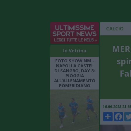
CALCIO
MERC
In Vetrina
spi
FOTO SHOW NM -
NAPOLI A CASTEL
DI SANGRO, DAY 8:
Fa
PIOGGIA
ALL’ALLENAMENTO
POMERIDIANO
16.06.2025 21:
Share
Faceboo
Twi