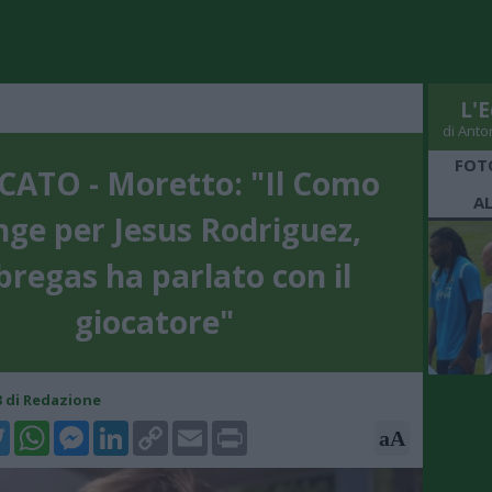
L'E
di Anto
FOT
ATO - Moretto: "Il Como
A
nge per Jesus Rodriguez,
bregas ha parlato con il
giocatore"
53 di Redazione
k
tter
WhatsApp
Messenger
LinkedIn
Copy
Email
Print
aA
Link