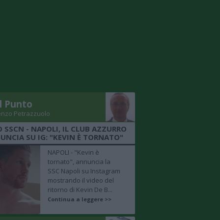
Il Punto
enzo Petrazzuolo
O SSCN - NAPOLI, IL CLUB AZZURRO
UNCIA SU IG: "KEVIN È TORNATO"
NAPOLI - "Kevin è
tornato", annuncia la
SSC Napoli su Instagram
mostrando il video del
ritorno di Kevin De B...
Continua a leggere >>