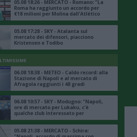
05.08 18:26 - MERCATO - Romano: "La
Roma ha raggiunto un accordo per
€18 milioni per Molina dall'Atlético
Madrid"
05.08 17:28 - SKY - Atalanta sul
mercato dei difensori, piacciono
Kristensen e Todibo
ULTIMISSIME
06.08 18:38 - METEO - Caldo record: alla
Stazione di Napoli e al mercato di
Afragola raggiunti i 48 gradi
06.08 10:57 - SKY - Modugno: "Napoli,
ore di mercato per Lukaku, c'è
qualche club interessato per
l'attaccante belga, l'Atlanta non è in
pole"
05.08 21:38 - MERCATO - Schira:
"Napoli, accordo di massima con