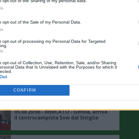
o opt-out of the Sharing of my personal data.
Nazionale è un obiettivo"
In
o opt-out of the Sale of my Personal Data.
05.08 23:50 - MERCATO - Schira: "Il
Sassuolo ha chiesto informazioni su
In
Darmian"
to opt-out of processing my Personal Data for Targeted
ing.
In
05.08 23:16 - SASSUOLO - Aquilani:
"Mercato? Ho fiducia nella società,
o opt-out of Collection, Use, Retention, Sale, and/or Sharing
ma in difesa non ho neanche un
ersonal Data that Is Unrelated with the Purposes for which it
titolare"
lected.
Out
05.08 20:58 - MERCATO - Romano:
"Zeballos continua ad aspettare il
CONFIRM
Napoli, si attendono sviluppi, ecco le
ultime"
05.08 20:06 - MERCATO - Genoa, arriva
il centrocampista Sow dal Siviglia