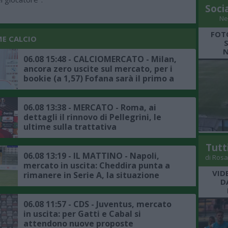
Soci
Ne
FOT
ME CALCIO
N
06.08 15:48 - CALCIOMERCATO - Milan,
ancora zero uscite sul mercato, per i
bookie (a 1,57) Fofana sarà il primo a
salutare
06.08 13:38 - MERCATO - Roma, ai
dettagli il rinnovo di Pellegrini, le
ultime sulla trattativa
Tutt
06.08 13:19 - IL MATTINO - Napoli,
di Rosa
mercato in uscita: Cheddira punta a
VID
rimanere in Serie A, la situazione
D
06.08 11:57 - CDS - Juventus, mercato
in uscita: per Gatti e Cabal si
attendono nuove proposte