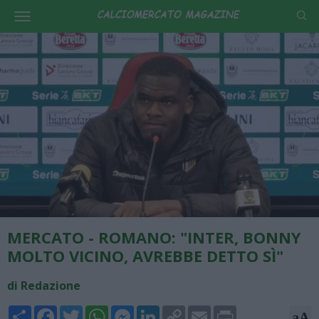
MERCATO - ROMANO: "INTER, BONNY
MOLTO VICINO, AVREBBE DETTO SÌ"
di Redazione
Share
Facebook
Twitter
WhatsApp
Messenger
LinkedIn
Copy
Email
Print
aA