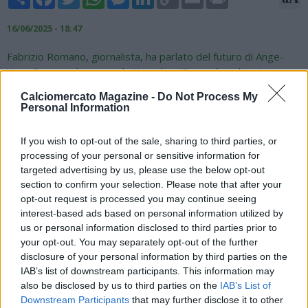
Link
16/06/2025 - 18:47
Fabrizio Romano, giornalista, ha parlato del futuro di Ange-
Yoan Bonny sul suo canale Youtube: "Bonny è molto vicino
all'Inter. Non stiamo parlando di dialoghi avanzati tra i club o di
Calciomercato Magazine -
Do Not Process My
trattativa alle battute finali, ma Bonny ha già detto di sì
Personal Information
all'Inter e ci saranno nuovi contatti tra il suo entourage e il club
per definire il contratto. Ma ciò che ci arriva ci porta a dire che
If you wish to opt-out of the sale, sharing to third parties, or
l'Inter è sempre più convinta di avanzare nella trattativa per
processing of your personal or sensitive information for
Bonny. Un nome caldo, di cui si parlerà tanto nei prossimi
targeted advertising by us, please use the below opt-out
giorni in chiave Inter".
section to confirm your selection. Please note that after your
opt-out request is processed you may continue seeing
interest-based ads based on personal information utilized by
us or personal information disclosed to third parties prior to
your opt-out. You may separately opt-out of the further
disclosure of your personal information by third parties on the
IAB’s list of downstream participants. This information may
also be disclosed by us to third parties on the
IAB’s List of
Downstream Participants
that may further disclose it to other