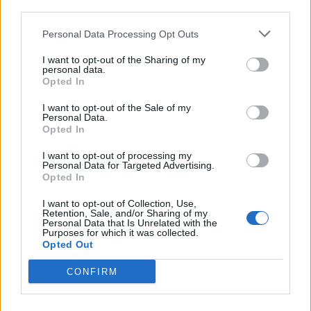
third parties.
Personal Data Processing Opt Outs
I want to opt-out of the Sharing of my
personal data.
Opted In
I want to opt-out of the Sale of my
VAI ALLA VERSIONE CLASSICA
Personal Data.
Opted In
I want to opt-out of processing my
Personal Data for Targeted Advertising.
Opted In
Il materiale (testo, foto e video) consultabile in questo portale è di nostra proprietà.
Alcune foto (screenshot) ed articoli presenti su "Calciomercato Magazine" sono in parte
giunti da internet, in quanto arrivati alla nostra attenzione attraverso regolari
I want to opt-out of Collection, Use,
comunicati stampa con immagini e testi allegati ed autorizzati alla pubblicazione, e
Retention, Sale, and/or Sharing of my
quindi valutati di pubblico dominio. Se i soggetti o gli autori avessero qualcosa in
Personal Data that Is Unrelated with the
contrario alla pubblicazione, non avranno che da segnalarlo alla redazione (indirizzo
Purposes for which it was collected.
email:
redazione@napolimagazine.com
), che provvederà prontamente alla rimozione.
Opted Out
"Calciomercato Magazine" non è una testata giornalistica, ma un sito di informazione di
proprietà di Napoli Magazine.
CONFIRM