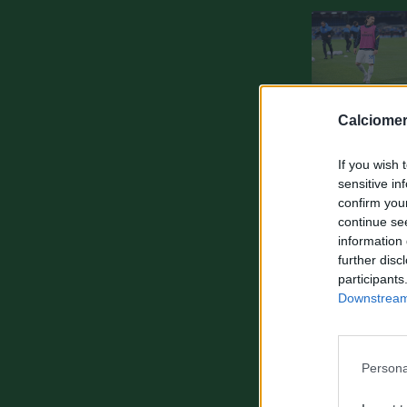
Calciomer
If you wish 
sensitive in
confirm you
continue se
information 
further disc
participants
Downstream 
Persona