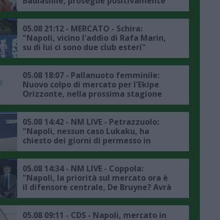
Badiashile, prosegue positivamente
la trattativa con il Chelsea, ecco i
dettagli"
05.08 21:12 - MERCATO - Schira:
"Napoli, vicino l'addio di Rafa Marin,
su di lui ci sono due club esteri"
05.08 18:07 - Pallanuoto femminile:
Nuovo colpo di mercato per l'Ekipe
Orizzonte, nella prossima stagione
Lavinia Papi indosserà la calottina
rossazzurra
05.08 14:42 - NM LIVE - Petrazzuolo:
"Napoli, nessun caso Lukaku, ha
chiesto dei giorni di permesso in
accordo con la società, il punto sul
mercato"
05.08 14:34 - NM LIVE - Coppola:
"Napoli, la priorità sul mercato ora è
il difensore centrale, De Bruyne? Avrà
avuto delle rassicurazioni da Allegri"
05.08 09:11 - CDS - Napoli, mercato in