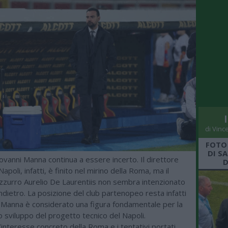
di Vinc
FOTO
DI S
Giovanni Manna continua a essere incerto. Il direttore
D
apoli, infatti, è finito nel mirino della Roma, ma il
zzurro Aurelio De Laurentiis non sembra intenzionato
indietro. La posizione del club partenopeo resta infatti
: Manna è considerato una figura fondamentale per la
lo sviluppo del progetto tecnico del Napoli.
interesse concreto della Roma e i tentativi portati