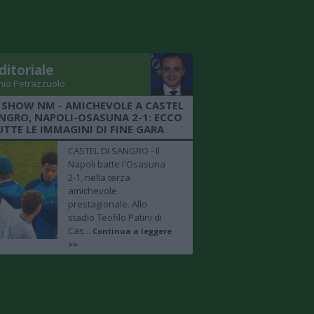
ditoriale
nio Petrazzuolo
 SHOW NM - AMICHEVOLE A CASTEL
ANGRO, NAPOLI-OSASUNA 2-1: ECCO
UTTE LE IMMAGINI DI FINE GARA
CASTEL DI SANGRO - Il
Napoli batte l'Osasuna
2-1, nella terza
amichevole
prestagionale. Allo
stadio Teofilo Patini di
Cas...
Continua a leggere
>>