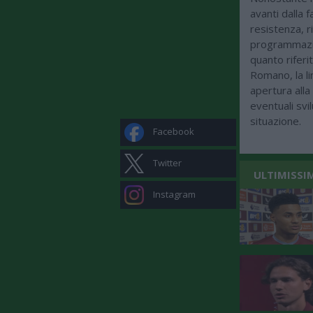
avanti dalla f
resistenza, r
programmazio
quanto riferi
Romano, la li
apertura alla
eventuali svi
situazione.
Facebook
Twitter
ULTIMISSI
Instagram