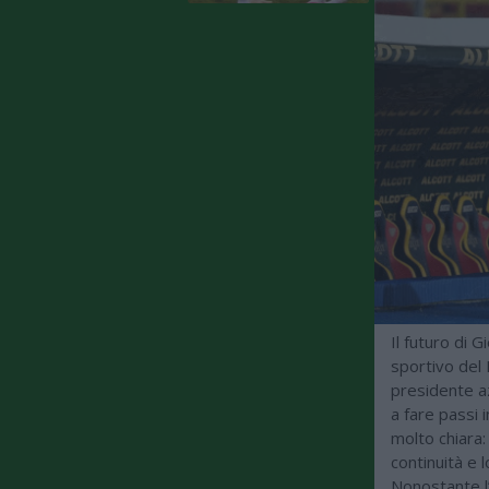
Il futuro di 
sportivo del N
presidente a
a fare passi 
molto chiara
continuità e 
Nonostante l’