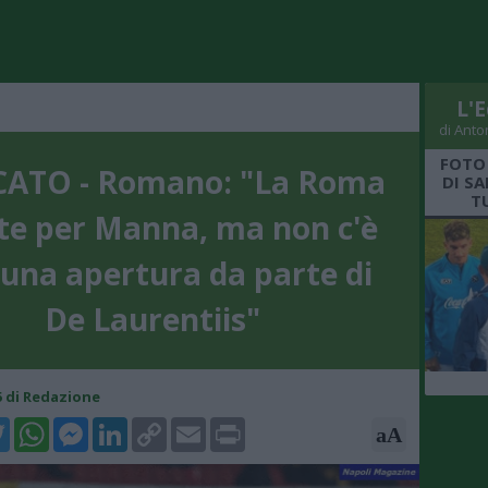
L'E
di Anto
FOTO
ATO - Romano: "La Roma
DI S
T
ste per Manna, ma non c'è
una apertura da parte di
De Laurentiis"
55 di Redazione
k
tter
WhatsApp
Messenger
LinkedIn
Copy
Email
Print
aA
Link