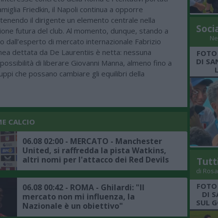
amiglia Friedkin, il Napoli continua a opporre
itenendo il dirigente un elemento centrale nella
Soci
ne futura del club. Al momento, dunque, stando a
Ne
to dall’esperto di mercato internazionale Fabrizio
nea dettata da De Laurentiis è netta: nessuna
FOTO
DI SA
 possibilità di liberare Giovanni Manna, almeno fino a
luppi che possano cambiare gli equilibri della
ME CALCIO
06.08 02:00 - MERCATO - Manchester
United, si raffredda la pista Watkins,
altri nomi per l'attacco dei Red Devils
Tutt
di Rosa
FOTO
06.08 00:42 - ROMA - Ghilardi: "Il
DI 
mercato non mi influenza, la
SUL G
Nazionale è un obiettivo"