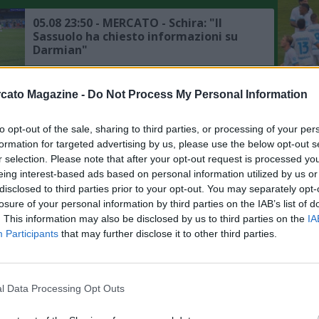
05.08 23:50 - MERCATO - Schira: "Il
Sassuolo ha chiesto informazioni su
Darmian"
05.08 23:16 - SASSUOLO - Aquilani:
cato Magazine -
Do Not Process My Personal Information
"Mercato? Ho fiducia nella società,
L'An
ma in difesa non ho neanche un
del Nu
to opt-out of the sale, sharing to third parties, or processing of your per
titolare"
formation for targeted advertising by us, please use the below opt-out s
FOTO
05.08 20:58 - MERCATO - Romano:
r selection. Please note that after your opt-out request is processed y
JACQ
"Zeballos continua ad aspettare il
eing interest-based ads based on personal information utilized by us or
Napoli, si attendono sviluppi, ecco le
disclosed to third parties prior to your opt-out. You may separately opt-
ultime"
losure of your personal information by third parties on the IAB’s list of
. This information may also be disclosed by us to third parties on the
IA
05.08 20:06 - MERCATO - Genoa, arriva
Participants
that may further disclose it to other third parties.
il centrocampista Sow dal Siviglia
l Data Processing Opt Outs
05.08 18:26 - MERCATO - Romano: "La
Roma ha raggiunto un accordo per