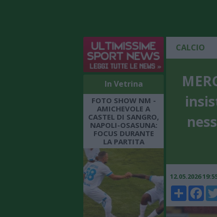
CALCIO
MERC
In Vetrina
insi
FOTO SHOW NM -
AMICHEVOLE A
CASTEL DI SANGRO,
ness
NAPOLI-OSASUNA:
FOCUS DURANTE
LA PARTITA
12.05.2026 19:
Share
Faceboo
Twi