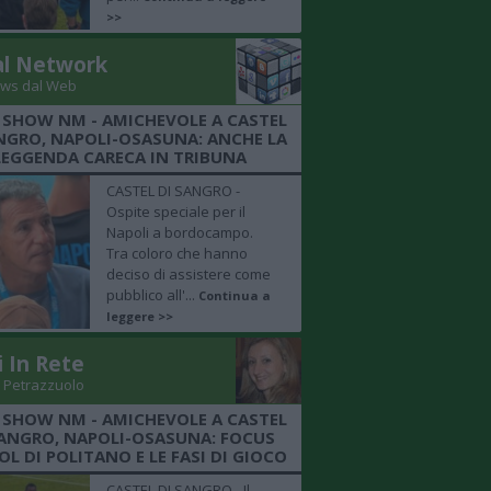
>>
al Network
ws dal Web
 SHOW NM - AMICHEVOLE A CASTEL
NGRO, NAPOLI-OSASUNA: ANCHE LA
LEGGENDA CARECA IN TRIBUNA
CASTEL DI SANGRO -
Ospite speciale per il
Napoli a bordocampo.
Tra coloro che hanno
deciso di assistere come
pubblico all'...
Continua a
leggere >>
i In Rete
 Petrazzuolo
 SHOW NM - AMICHEVOLE A CASTEL
SANGRO, NAPOLI-OSASUNA: FOCUS
OL DI POLITANO E LE FASI DI GIOCO
CASTEL DI SANGRO - Il