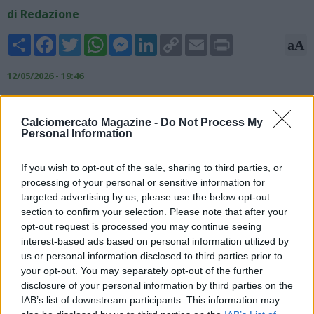
di Redazione
Share
Facebook
Twitter
WhatsApp
Messenger
LinkedIn
Copy
Email
Print
aA
Link
12/05/2026 - 19:46
Il giornalista ed esperto di mercao Ekrem Konur ha svelato
alcuni dettagli sul futuro del diensoe azzurro Juan Jeus. Stando
Calciomercato Magazine -
Do Not Process My
Personal Information
a quanto riportato, infatti, l'addio di Juan Jesus al Napoli
sembra ormai certo. Il difensore brasiliano ha un paio di
estimatori: sulle sue tracce, infatti, ci sarebbero lo Sporting
If you wish to opt-out of the sale, sharing to third parties, or
Lisbona in Liga Portugal e anche l'Atletico Mineiro. Anche altri
processing of your personal or sensitive information for
club brasiliani sembrano essere sulle sue tracce, ma al
targeted advertising by us, please use the below opt-out
momento alcuna trattativa sembra essere in via di
section to confirm your selection. Please note that after your
opt-out request is processed you may continue seeing
definizione.
interest-based ads based on personal information utilized by
us or personal information disclosed to third parties prior to
your opt-out. You may separately opt-out of the further
disclosure of your personal information by third parties on the
IAB’s list of downstream participants. This information may