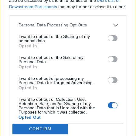
also be disclosed by us to third parties on the
IAB’s List of
Downstream Participants
that may further disclose it to other
third parties.
Personal Data Processing Opt Outs
I want to opt-out of the Sharing of my
personal data.
Opted In
I want to opt-out of the Sale of my
Personal Data.
Opted In
VAI ALLA VERSIONE CLASSICA
I want to opt-out of processing my
Personal Data for Targeted Advertising.
Opted In
I want to opt-out of Collection, Use,
Il materiale (testo, foto e video) consultabile in questo portale è di nostra proprietà.
Retention, Sale, and/or Sharing of my
Alcune foto (screenshot) ed articoli presenti su "Calciomercato Magazine" sono in parte
Personal Data that Is Unrelated with the
giunti da internet, in quanto arrivati alla nostra attenzione attraverso regolari
Purposes for which it was collected.
comunicati stampa con immagini e testi allegati ed autorizzati alla pubblicazione, e
quindi valutati di pubblico dominio. Se i soggetti o gli autori avessero qualcosa in
Opted Out
contrario alla pubblicazione, non avranno che da segnalarlo alla redazione (indirizzo
email:
redazione@napolimagazine.com
), che provvederà prontamente alla rimozione.
CONFIRM
"Calciomercato Magazine" non è una testata giornalistica, ma un sito di informazione di