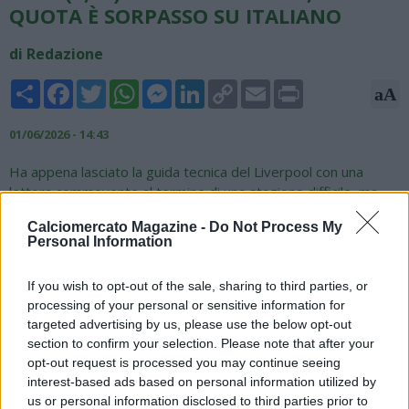
QUOTA È SORPASSO SU ITALIANO
di Redazione
Share
Facebook
Twitter
WhatsApp
Messenger
LinkedIn
Copy
Email
Print
aA
Link
01/06/2026 - 14:43
Ha appena lasciato la guida tecnica del Liverpool con una
lettera commovente al termine di una stagione difficile, ma
con la soddisfazione di aver portato i “Reds”, lo scorso anno,
Calciomercato Magazine -
Do Not Process My
alla conquista della ventesima Premier League. Arne Slot è
Personal Information
tornato sul mercato degli allenatori ed ecco spuntare la pista
Milan, in cerca di rilancio dopo la delusione dell'Allegri- bis. Il
If you wish to opt-out of the sale, sharing to third parties, or
nome dell'olandese, riporta Agipronews, è in “pole”, sulla
processing of your personal or sensitive information for
lavagna di Snai, per la panchina rossonera a 3,00. L'alternativa
targeted advertising by us, please use the below opt-out
principale resta Vincenzo Italiano, offerto a 3,50 su
section to confirm your selection. Please note that after your
Planetwin365 e considerato il favorito fino a pochi giorni fa.
opt-out request is processed you may continue seeing
Perdono terreno, nelle quote, le ipotesi di Mauricio
interest-based ads based on personal information utilized by
Pochettino (attuale c.t. degli Stati Uniti) e dell'ex allenatore e
us or personal information disclosed to third parties prior to