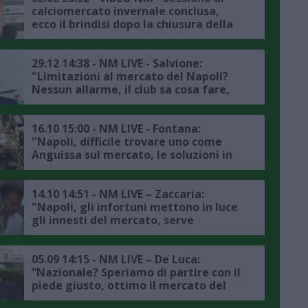
calciomercato invernale conclusa,
ecco il brindisi dopo la chiusura della
porta all’Hotel Sheraton di Milano
29.12 14:38 - NM LIVE - Salvione:
"Limitazioni al mercato del Napoli?
Nessun allarme, il club sa cosa fare,
Hojlund e Neres sono in grande
crescita, Insigne alla Lazio? Le
probabilità sono molto alte"
16.10 15:00 - NM LIVE - Fontana:
"Napoli, difficile trovare uno come
Anguissa sul mercato, le soluzioni in
casa ci sono, Lang? Diamogli tempo"
14.10 14:51 - NM LIVE – Zaccaria:
"Napoli, gli infortuni mettono in luce
gli innesti del mercato, serve
concentrazione col Torino, mi aspetto
un pò di turnover"
05.09 14:15 - NM LIVE – De Luca:
“Nazionale? Speriamo di partire con il
piede giusto, ottimo il mercato del
Napoli, De Bruyne e Lucca? Piano con