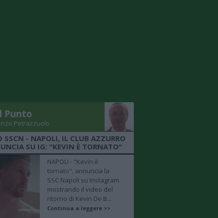
Il Punto
enzo Petrazzuolo
O SSCN - NAPOLI, IL CLUB AZZURRO
UNCIA SU IG: "KEVIN È TORNATO"
NAPOLI - "Kevin è
tornato", annuncia la
SSC Napoli su Instagram
mostrando il video del
ritorno di Kevin De B...
Continua a leggere >>