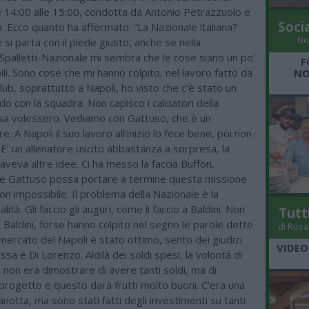
e 14:00 alle 15:00, condotta da Antonio Petrazzuolo e
Soci
la. Ecco quanto ha affermato: “La Nazionale italiana?
Ne
si parta con il piede giusto, anche se nella
Spalletti-Nazionale mi sembra che le cose siano un po'
F
li. Sono cose che mi hanno colpito, nel lavoro fatto da
NO
 club, soprattutto a Napoli, ho visto che c’è stato un
do con la squadra. Non capisco i calciatori della
sa volessero. Vediamo con Gattuso, che è un
. A Napoli il suo lavoro all’inizio lo fece bene, poi non
. E’ un allenatore uscito abbastanza a sorpresa, la
veva altre idee. Ci ha messo la faccia Buffon,
che Gattuso possa portare a termine questa missione
 non impossibile. Il problema della Nazionale è la
lità. Gli faccio gli auguri, come li faccio a Baldini. Non
Tutt
Baldini, forse hanno colpito nel segno le parole dette
di Rosa
 mercato del Napoli è stato ottimo, sento dei giudizi
VIDEO
ssa e Di Lorenzo. Aldilà dei soldi spesi, la volontà di
 non era dimostrare di avere tanti soldi, ma di
 progetto e questo darà frutti molto buoni. C’era una
notta, ma sono stati fatti degli investimenti su tanti