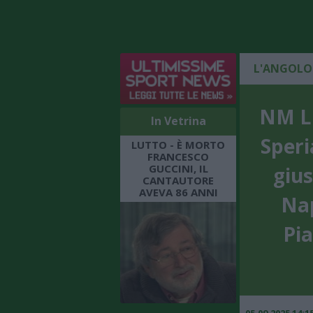
L'ANGOLO
NM LI
In Vetrina
Speri
LUTTO - È MORTO
FRANCESCO
GUCCINI, IL
gius
CANTAUTORE
AVEVA 86 ANNI
Nap
Pia