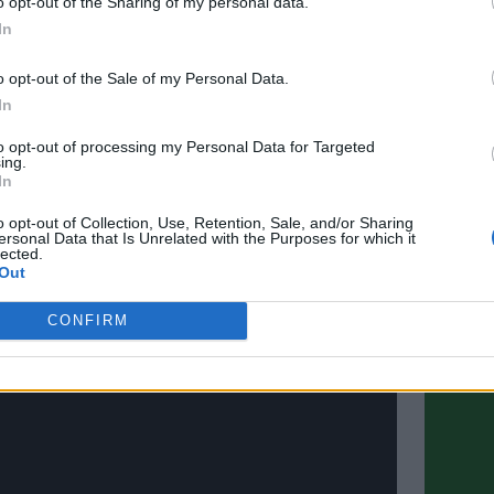
nte. Siamo fiduciosi e stiamo tranquilli. I calciatori
o opt-out of the Sharing of my personal data.
 di entrare in condizione, servono pazienza e fiducia,
In
oro di Conte. Il progetto è arrivato subito a un
esso con grande tranquillità si va verso la nuova
o opt-out of the Sale of my Personal Data.
miglior mercato? Ha lavorato bene la Juventus,
In
farà l’Inter. All’Inter mancherà il mancato colpo
Juventus si è attrezzata bene, Vlahovic può essere
to opt-out of processing my Personal Data for Targeted
ing.
In
o opt-out of Collection, Use, Retention, Sale, and/or Sharing
ersonal Data that Is Unrelated with the Purposes for which it
lected.
Out
CONFIRM