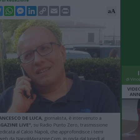
15 di Redazione
k
tter
WhatsApp
Messenger
LinkedIn
Copy
Email
Print
aA
Link
di Vinc
VIDE
ANN
ANCESCO DE LUCA
, giornalista, è intervenuto a
GAZINE LIVE"
, su Radio Punto Zero, trasmissione
edicata al Calcio Napoli, che approfondisce i temi
 web da NapoliMagazine.Com, in onda dal lunedì al