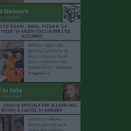
al Network
ws dal Web
OTO ZOOM - KROL, PIZZA A “LA
TIZIA” DI ENZO COCCIA PER L'EX
AZZURRO
NAPOLI - Tappa alla
pizzeria “La Notizia” di
Enzo Coccia per Ruud
Krol, ex difensore del
Napoli. Ecco l'...
Continua
a leggere >>
i In Rete
 Petrazzuolo
 - DEDICA SPECIALE PER ALLEGRI NEL
RITIRO A CASTEL DI SANGRO
CASTEL DI SANGRO -
Dedica speciale per il
Mister Massimiliano