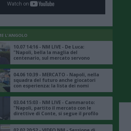
ME L'ANGOLO
10.07 14:16 - NM LIVE - De Luca:
"Napoli, bella la maglia del
centenario, sul mercato servono
interventi, Lukaku calciatore esperto,
non puoi rinunciare a lui a cuor
leggero"
04.06 10:39 - MERCATO - Napoli, nella
squadra del futuro anche giocatori
con esperienza: la lista dei nomi
03.04 15:03 - NM LIVE - Cammaroto:
"Napoli, partito il mercato con le
direttive di Conte, si segue il profilo
di Orsolini, ecco le ultime"
02.02 20:52 - VIDEO NM - Sessione di