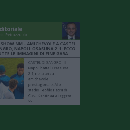
ditoriale
nio Petrazzuolo
 SHOW NM - AMICHEVOLE A CASTEL
ANGRO, NAPOLI-OSASUNA 2-1: ECCO
UTTE LE IMMAGINI DI FINE GARA
CASTEL DI SANGRO - Il
Napoli batte l'Osasuna
2-1, nella terza
amichevole
prestagionale. Allo
stadio Teofilo Patini di
Cas...
Continua a leggere
>>