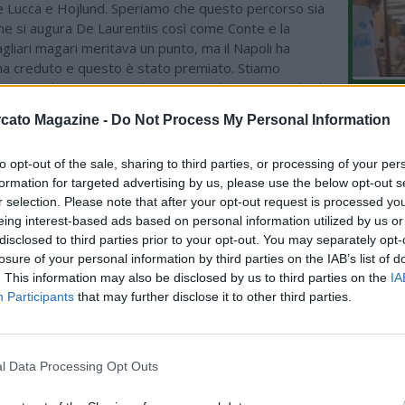
e Lucca e Hojlund. Speriamo che questo percorso sia
me si augura De Laurentiis così come Conte e la
Cagliari magari meritava un punto, ma il Napoli ha
i ha creduto e questo è stato premiato. Stiamo
una squadra composta da giovani e da Pisacane che è
L'An
lo che conta è fare i punti per la salvezza. Fino a un
cato Magazine -
Do Not Process My Personal Information
del Nu
sono stato sorpreso della loro prestazione. Questo
squadra che avrà un cammino difficile, se vuole il
VIDEO
to opt-out of the sale, sharing to third parties, or processing of your per
GLI
tto deve lottare, ma ha una predisposizione al
formation for targeted advertising by us, please use the below opt-out s
esta squadra. La maturità del Napoli? E’ una squadra
r selection. Please note that after your opt-out request is processed y
a soffrire. In questo momento, nelle prime partite, la
eing interest-based ads based on personal information utilized by us or
ha fatto poco, ma dopo due partite di campionato io
disclosed to third parties prior to your opt-out. You may separately opt-
non sarei dell’idea di mettere subito la croce su
losure of your personal information by third parties on the IAB’s list of
cindere dall’infortunio di Lukaku, sarei stato sorpreso
. This information may also be disclosed by us to third parties on the
IA
fosse rimasto solo con Lucca e Lukaku. Anche con
Participants
that may further disclose it to other third parties.
rrà pazienza, deve essere integrato nella squadra,
l campionato e ci sarà la ribalta della Champions.
re anche i commenti su De Bruyne, che è il presente
on il passato. Serve pazienza, la stagione è lunga. De
l Data Processing Opt Outs
a fatto una buona partita, ma verranno match dove