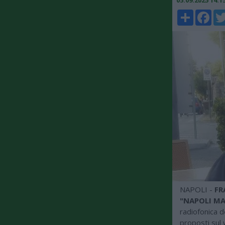
05.09.2025 14:
Share
Faceboo
Twi
NAPOLI -
FR
"NAPOLI MA
radiofonica d
proposti sul