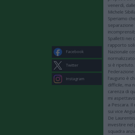
venerdì, dall
Michele Sibil
Speriamo che 
separazione 
incomprensibi
Spalletti nei
rapporto soli
Nazionale co
Facebook
normalizzatore
si è ripetuto
Twitter
Federazione a
l’augurio è 
Instagram
difficile, ma
carenza di qua
mi aspettavo 
a Pescara. Il
sui vice Angui
De Laurentiis
investire nel
squadra anzia