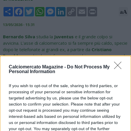
Share
Facebook
Twitter
WhatsApp
Messenger
LinkedIn
Copy
Email
Print
aA
Link
13/05/2026 - 15:31
Bernardo Silva
studia la
Juventus
e il grande colpo si
avvicina. L’asse di calciomercato si fa sempre più caldo, specie
dopo le telefonate ai grandi ex, a partire da
Cristiano
Ronaldo
, per chiedere informazioni sui bianconeri e ricevendo
un feedback decisivo. Una mossa che, come riporta
Calciomercato Magazine -
Do Not Process My
Agipronews, secondo i betting analyst di
Sisal
e
Snai
rende
Personal Information
più concreta la possibilità che si concretizzi il trasferimento,
proposto a quota 2,25. D’altronde, da settimane il
If you wish to opt-out of the sale, sharing to third parties, or
centrocampista portoghese è in cima alla lista dei desideri di
processing of your personal or sensitive information for
Luciano Spalletti
; lo stesso tecnico della Juve, infatti, aveva
targeted advertising by us, please use the below opt-out
avuto un colloquio telefonico con Bernardo Silva, e anche
section to confirm your selection. Please note that after your
anche pochi giorni fa ha ribadito la necessità di avere un
opt-out request is processed you may continue seeing
fantasista con le sue caratteristiche e la sua visione di gioco.
interest-based ads based on personal information utilized by
La Juventus studia Bernardo Silva, e Bernardo Silva studia la
us or personal information disclosed to third parties prior to
Juventus: un colpo che diventa sempre più concreto.
your opt-out. You may separately opt-out of the further