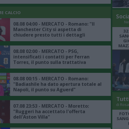
ME CALCIO
Soci
Ne
08.08 04:00 - MERCATO - Romano: "Il
Manchester City si aspetta di
32
chiudere presto tutti i dettagli
SANG
dell'affare Bouaddi"
GI
MAZZ
08.08 02:00 - MERCATO - PSG,
intensificati i contatti per Ferran
Torres, il punto sulla trattativa
08.08 00:15 - MERCATO - Romano:
"Badiashile ha dato apertura totale al
Napoli, il punto su Aguerd"
Tutt
di Rosa
07.08 23:53 - MERCATO - Moretto:
"Ruggeri ha accettato l'offerta
FOT
dell'Aston Villa"
SANGR