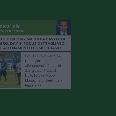
ditoriale
nio Petrazzuolo
O SHOW NM - NAPOLI A CASTEL DI
GRO, DAY 9: FOCUS DETTAGLIATO
LL’ALLENAMENTO POMERIDIANO
CASTEL DI SANGRO (AQ) -
Nono giorno di
allenamenti a Castel di
Sangro per il Napoli.
Nelle foto di "Napoli
Magazine"...
Continua a
leggere >>