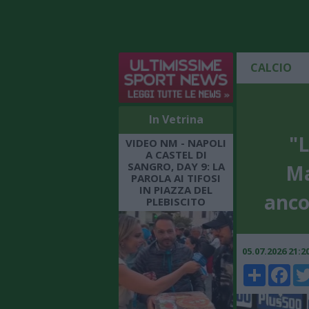
CALCIO
In Vetrina
"L
VIDEO NM - NAPOLI
A CASTEL DI
SANGRO, DAY 9: LA
Ma
PAROLA AI TIFOSI
IN PIAZZA DEL
anco
PLEBISCITO
05.07.2026 21:
Share
Faceboo
Twi