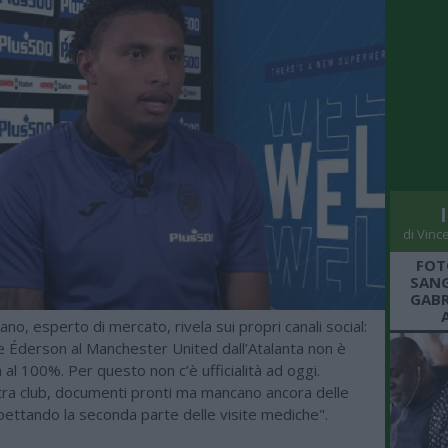
di Vinc
FOT
SANG
GABR
no, esperto di mercato, rivela sui propri canali social:
e Éderson al Manchester United dall’Atalanta non è
 al 100%. Per questo non c’è ufficialità ad oggi.
 tra club, documenti pronti ma mancano ancora delle
ettando la seconda parte delle visite mediche".