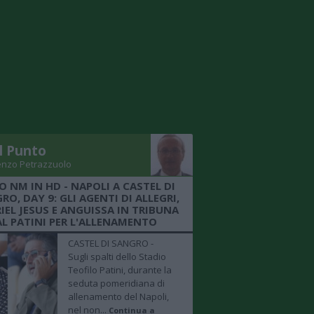
Il Punto
enzo Petrazzuolo
O NM IN HD - NAPOLI A CASTEL DI
RO, DAY 9: GLI AGENTI DI ALLEGRI,
IEL JESUS E ANGUISSA IN TRIBUNA
AL PATINI PER L'ALLENAMENTO
CASTEL DI SANGRO -
Sugli spalti dello Stadio
Teofilo Patini, durante la
seduta pomeridiana di
allenamento del Napoli,
nel non...
Continua a