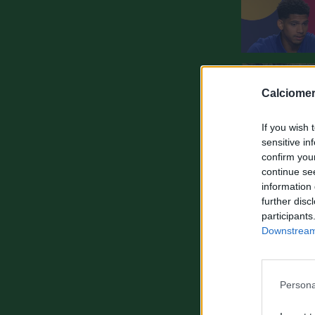
Calciomer
If you wish 
sensitive in
confirm you
continue se
information 
further disc
participants
Downstream 
Persona