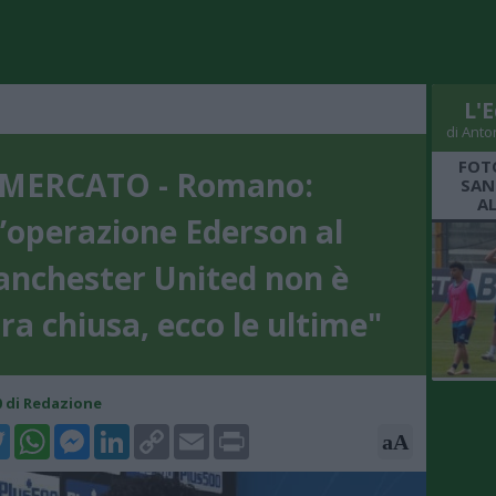
L'E
di Anto
FOT
MERCATO - Romano:
SAN
A
’operazione Ederson al
nchester United non è
ra chiusa, ecco le ultime"
20 di Redazione
k
tter
WhatsApp
Messenger
LinkedIn
Copy
Email
Print
aA
Link