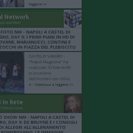
leggere >>
al Network
ws dal Web
 FOTO NM - NAPOLI A CASTEL DI
RO, DAY 9: I PRIMI PIANI IN HD DI
OVANE, MARIANUCCI, CONTINI E
OCCHI IN PIAZZA DEL PLEBISCITO
CASTEL DI SANGRO -
"Napoli Magazine" ha
realizzato 32 Foto in HD
in occasione
dell'incontro con i tifosi
e...
Continua a leggere >>
i In Rete
 Petrazzuolo
O SHOW NM - NAPOLI A CASTEL DI
O, DAY 9: DE BRUYNE E I CONSIGLI
DI ALLEGRI ALL’ALLENAMENTO
POMERIDIANO, LE IMMAGINI