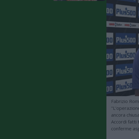
Fabrizio Roma
"L’operazion
ancora chiusa
Accordi fatti
conferme asp