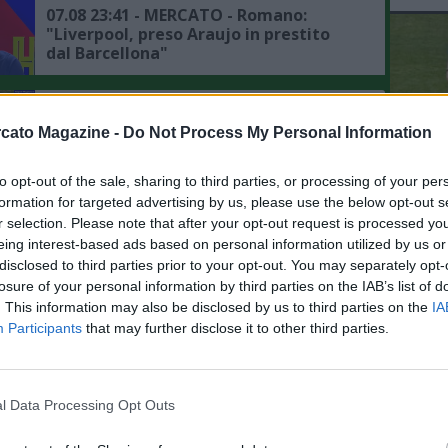
07.08 23:41 - MERCATO - Romano:
"Liverpool, preso Araujo in prestito
dal Barcellona"
07.08 22:42 - MERCATO - Romano su
Anguissa: "Il Napoli non è in ansia, ma
cato Magazine -
Do Not Process My Personal Information
il rinnovo è una vicenda da seguire"
to opt-out of the sale, sharing to third parties, or processing of your per
L'An
formation for targeted advertising by us, please use the below opt-out s
07.08 22:19 - MERCATO - Romano:
del Nu
"Gabriel Jesus stuzzicato dal Napoli, il
r selection. Please note that after your opt-out request is processed y
VID
suo agente parlerà con Manna"
eing interest-based ads based on personal information utilized by us or
D
disclosed to third parties prior to your opt-out. You may separately opt-
POM
losure of your personal information by third parties on the IAB’s list of
07.08 15:54 - DAZN - Giacometti:
. This information may also be disclosed by us to third parties on the
IA
"L'Ajax sta accelerando per Noa Lang,
Participants
that may further disclose it to other third parties.
il calciatore che può sbloccare il
mercato del Napoli è Lukaku"
07.08 13:24 - MERCATO - Napoli,
l Data Processing Opt Outs
Gabriel Jesus e Allegri sono seguiti
dallo stesso procuratore, il dettaglio