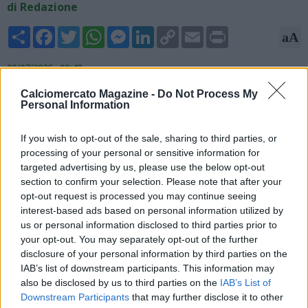
di Redazione
Share
Facebook
Twitter
WhatsApp
Messenger
LinkedIn
Copy
Email
Print
aA
Link
08/07/2026 - 00:48
Calciomercato Magazine -
Do Not Process My
Aurelio De Laurentiis ha affermato che con quarantasette
Personal Information
giocatori non potrà comprare nessuno e che prima sarà
costretto vendere. Ecco il parere di Stefano Impallomeni, ex
If you wish to opt-out of the sale, sharing to third parties, or
centrocampista, a TuttoMercatoWeb Radio: "Qualcosa
processing of your personal or sensitive information for
bisognerà fare, ma prima bisogna vendere. Più avanti
targeted advertising by us, please use the below opt-out
eventualmente potrà andare a puntare qualche obiettivo".
section to confirm your selection. Please note that after your
opt-out request is processed you may continue seeing
interest-based ads based on personal information utilized by
us or personal information disclosed to third parties prior to
your opt-out. You may separately opt-out of the further
disclosure of your personal information by third parties on the
IAB’s list of downstream participants. This information may
also be disclosed by us to third parties on the
IAB’s List of
Downstream Participants
that may further disclose it to other