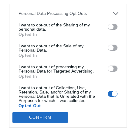
third parties.
Personal Data Processing Opt Outs
I want to opt-out of the Sharing of my
personal data.
Opted In
I want to opt-out of the Sale of my
VAI ALLA VERSIONE CLASSICA
Personal Data.
Opted In
I want to opt-out of processing my
Personal Data for Targeted Advertising.
Opted In
Il materiale (testo, foto e video) consultabile in questo portale è di nostra proprietà.
Alcune foto (screenshot) ed articoli presenti su "Calciomercato Magazine" sono in parte
giunti da internet, in quanto arrivati alla nostra attenzione attraverso regolari
I want to opt-out of Collection, Use,
comunicati stampa con immagini e testi allegati ed autorizzati alla pubblicazione, e
Retention, Sale, and/or Sharing of my
quindi valutati di pubblico dominio. Se i soggetti o gli autori avessero qualcosa in
Personal Data that Is Unrelated with the
contrario alla pubblicazione, non avranno che da segnalarlo alla redazione (indirizzo
Purposes for which it was collected.
email:
redazione@napolimagazine.com
), che provvederà prontamente alla rimozione.
Opted Out
"Calciomercato Magazine" non è una testata giornalistica, ma un sito di informazione di
proprietà di Napoli Magazine.
CONFIRM