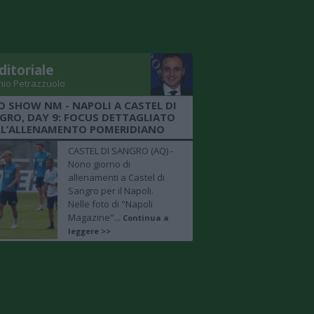
ditoriale
nio Petrazzuolo
O SHOW NM - NAPOLI A CASTEL DI
GRO, DAY 9: FOCUS DETTAGLIATO
LL’ALLENAMENTO POMERIDIANO
CASTEL DI SANGRO (AQ) -
Nono giorno di
allenamenti a Castel di
Sangro per il Napoli.
Nelle foto di "Napoli
Magazine"...
Continua a
leggere >>