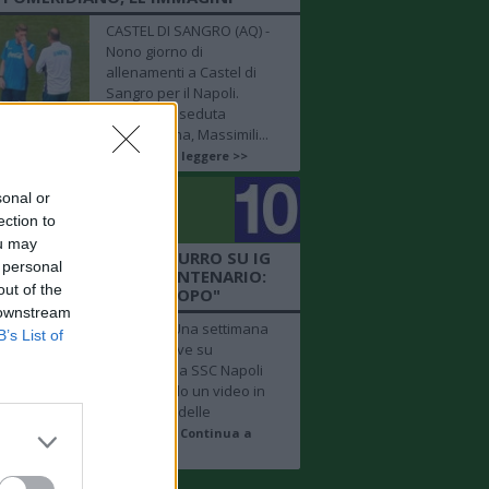
CASTEL DI SANGRO (AQ) -
Nono giorno di
allenamenti a Castel di
Sangro per il Napoli.
Durante la seduta
pomeridiana, Massimili...
Continua a leggere >>
sonal or
golo
ection to
mero 10
ou may
EO SSCN - IL CLUB AZZURRO SU IG
 personal
VOCA LA FESTA DEL CENTENARIO:
out of the
"UNA SETTIMANA DOPO"
 downstream
NAPOLI - "Una settimana
B’s List of
dopo", scrive su
Instagram la SSC Napoli
pubblicando un video in
time lapse delle
celebrazi...
Continua a
leggere >>