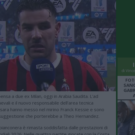
di Vinc
FOT
SANG
GABR
ensa a due ex Milan, oggi in Arabia Saudita. L'ad
evali e il nuovo responsabile dell'area tecnica
sara hanno messo nel mirino Franck Kessie e sono
a suggestione che porterebbe a Theo Hernandez.
bianconera è rimasta soddisfatta dalle prestazioni di
diali 2026. Nelle quattro partite giocate con la Costa