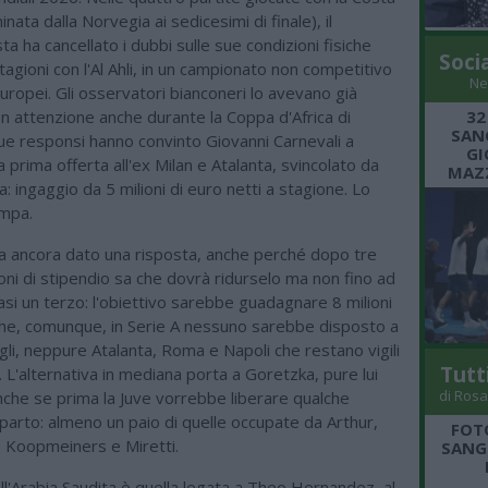
inata dalla Norvegia ai sedicesimi di finale), il
a ha cancellato i dubbi sulle sue condizioni fisiche
Soci
tagioni con l'Al Ahli, in un campionato non competitivo
Ne
uropei. Gli osservatori bianconeri lo avevano già
n attenzione anche durante la Coppa d'Africa di
32
SANG
ue responsi hanno convinto Giovanni Carnevali a
GI
 prima offerta all'ex Milan e Atalanta, svincolato da
MAZZ
: ingaggio da 5 milioni di euro netti a stagione. Lo
ampa.
a ancora dato una risposta, anche perché dopo tre
ioni di stipendio sa che dovrà ridurselo ma non fino ad
asi un terzo: l'obiettivo sarebbe guadagnare 8 milioni
 che, comunque, in Serie A nessuno sarebbe disposto a
li, neppure Atalanta, Roma e Napoli che restano vigili
Tutt
. L'alternativa in mediana porta a Goretzka, pure lui
di Rosa
nche se prima la Juve vorrebbe liberare qualche
eparto: almeno un paio di quelle occupate da Arthur,
FOT
, Koopmeiners e Miretti.
SANGR
all'Arabia Saudita è quella legata a Theo Hernandez, al