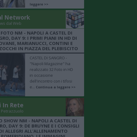
leggere >>
al Network
ws dal Web
 FOTO NM - NAPOLI A CASTEL DI
RO, DAY 9: I PRIMI PIANI IN HD DI
OVANE, MARIANUCCI, CONTINI E
OCCHI IN PIAZZA DEL PLEBISCITO
CASTEL DI SANGRO -
"Napoli Magazine" ha
realizzato 32 Foto in HD
in occasione
dell'incontro con i tifosi
e...
Continua a leggere >>
i In Rete
 Petrazzuolo
O SHOW NM - NAPOLI A CASTEL DI
O, DAY 9: DE BRUYNE E I CONSIGLI
DI ALLEGRI ALL’ALLENAMENTO
POMERIDIANO, LE IMMAGINI