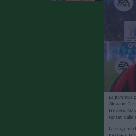
La Juventus p
Giovanni Carn
Frederic Mas
tentati dall
La dirigenza 
Kessie ai Mon