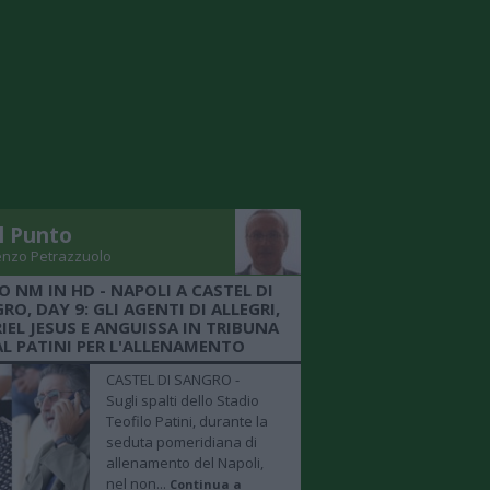
Il Punto
enzo Petrazzuolo
O NM IN HD - NAPOLI A CASTEL DI
RO, DAY 9: GLI AGENTI DI ALLEGRI,
IEL JESUS E ANGUISSA IN TRIBUNA
AL PATINI PER L'ALLENAMENTO
CASTEL DI SANGRO -
Sugli spalti dello Stadio
Teofilo Patini, durante la
seduta pomeridiana di
allenamento del Napoli,
nel non...
Continua a