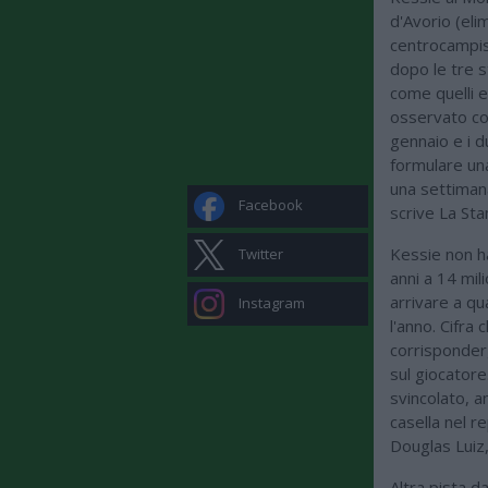
d'Avorio (elim
centrocampist
dopo le tre s
come quelli e
osservato co
gennaio e i d
formulare una
una settimana
Facebook
scrive La St
Kessie non h
Twitter
anni a 14 mil
arrivare a qu
Instagram
l'anno. Cifra
corrisponderg
sul giocatore
svincolato, a
casella nel r
Douglas Luiz
Altra pista d