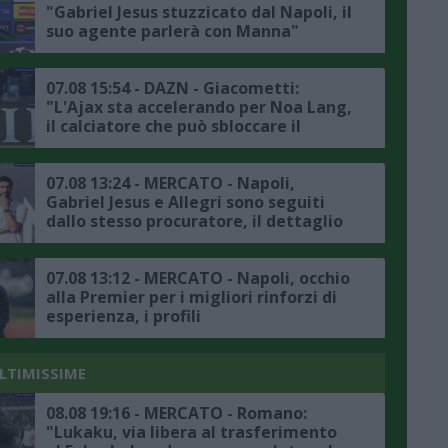
"Gabriel Jesus stuzzicato dal Napoli, il
suo agente parlerà con Manna"
07.08 15:54 - DAZN - Giacometti:
"L'Ajax sta accelerando per Noa Lang,
il calciatore che può sbloccare il
mercato del Napoli è Lukaku"
07.08 13:24 - MERCATO - Napoli,
Gabriel Jesus e Allegri sono seguiti
dallo stesso procuratore, il dettaglio
07.08 13:12 - MERCATO - Napoli, occhio
alla Premier per i migliori rinforzi di
esperienza, i profili
ULTIMISSIME
08.08 19:16 - MERCATO - Romano:
"Lukaku, via libera al trasferimento