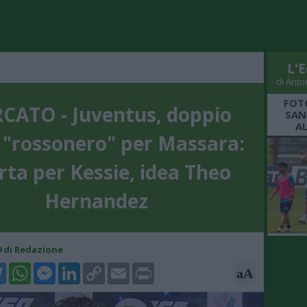
L'E
di Anto
FOT
CATO - Juventus, doppio
SAN
A
 "rossonero" per Massara:
rta per Kessie, idea Theo
Hernandez
49 di Redazione
k
tter
WhatsApp
Messenger
LinkedIn
Copy
Email
Print
aA
Link