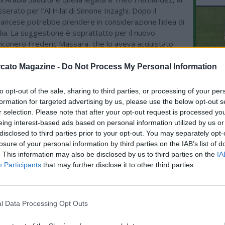
rato per l'Al Hilal di Simone Inzaghi. Dopo il
francese potrebbe prendere in considerazione l'idea di
alia. La suggestione è soprattutto per il nuovo
anconero Frederic Massara, che lo aveva acquistato
 insieme a Maldini, nel 2019.
rà anche dalle uscite: in caso di addio di Cambiaso, la
cato Magazine -
Do Not Process My Personal Information
 farsi avanti per Theo, che ha lasciato i rossoneri
 anno fa, nell'estate 2025.
to opt-out of the sale, sharing to third parties, or processing of your per
L'An
formation for targeted advertising by us, please use the below opt-out s
del Nu
r selection. Please note that after your opt-out request is processed y
VID
eing interest-based ads based on personal information utilized by us or
ME CALCIO
RIE
disclosed to third parties prior to your opt-out. You may separately opt-
losure of your personal information by third parties on the IAB’s list of
08.08 19:00 - ROMA - Gasperini:
. This information may also be disclosed by us to third parties on the
IA
"Partita pessima col Brighton, manca
qualcosa dal mercato"
Participants
that may further disclose it to other third parties.
08.08 15:10 - MERCATO - Romano:
"Ferran Torres ha deciso: vuole il PSG"
l Data Processing Opt Outs