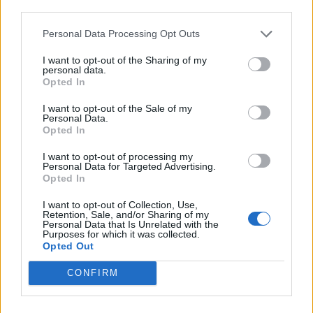
third parties.
Personal Data Processing Opt Outs
I want to opt-out of the Sharing of my
personal data.
Opted In
I want to opt-out of the Sale of my
VAI ALLA VERSIONE CLASSICA
Personal Data.
Opted In
I want to opt-out of processing my
Personal Data for Targeted Advertising.
Opted In
Il materiale (testo, foto e video) consultabile in questo portale è di nostra proprietà.
Alcune foto (screenshot) ed articoli presenti su "Calciomercato Magazine" sono in parte
giunti da internet, in quanto arrivati alla nostra attenzione attraverso regolari
I want to opt-out of Collection, Use,
comunicati stampa con immagini e testi allegati ed autorizzati alla pubblicazione, e
Retention, Sale, and/or Sharing of my
quindi valutati di pubblico dominio. Se i soggetti o gli autori avessero qualcosa in
Personal Data that Is Unrelated with the
contrario alla pubblicazione, non avranno che da segnalarlo alla redazione (indirizzo
Purposes for which it was collected.
email:
redazione@napolimagazine.com
), che provvederà prontamente alla rimozione.
Opted Out
"Calciomercato Magazine" non è una testata giornalistica, ma un sito di informazione di
proprietà di Napoli Magazine.
CONFIRM