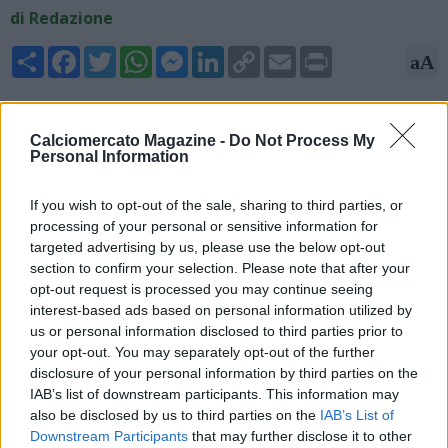
di Redazione
Share
Facebook
Twitter
WhatsApp
Messenger
LinkedIn
Copy
Email
Print
aA
Link
06/07/2026 - 21:10
Calciomercato Magazine -
Do Not Process My
Kang-in Lee è praticamente un nuovo giocatore dell’Atlético
Personal Information
Madrid fino al giugno 2031, dopo quanto raccontato nei giorni
scorsi. PSG e Atlético Madrid hanno raggiunto un accordo per
If you wish to opt-out of the sale, sharing to third parties, or
il trasferimento sulla base di 35 milioni di euro fissi più 5
processing of your personal or sensitive information for
milioni di bonus. Nelle prossime ore, come riportato da Ruben
targeted advertising by us, please use the below opt-out
Uria, il giocatore arriverà a Madrid nelle prossime ore.
section to confirm your selection. Please note that after your
opt-out request is processed you may continue seeing
interest-based ads based on personal information utilized by
us or personal information disclosed to third parties prior to
your opt-out. You may separately opt-out of the further
disclosure of your personal information by third parties on the
IAB’s list of downstream participants. This information may
also be disclosed by us to third parties on the
IAB’s List of
Downstream Participants
that may further disclose it to other