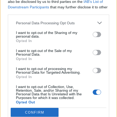
also be disclosed by us to third parties on the
IAB’s List of
Downstream Participants
that may further disclose it to other
third parties.
Personal Data Processing Opt Outs
I want to opt-out of the Sharing of my
personal data.
Opted In
I want to opt-out of the Sale of my
Personal Data.
Opted In
VAI ALLA VERSIONE CLASSICA
I want to opt-out of processing my
Personal Data for Targeted Advertising.
Opted In
I want to opt-out of Collection, Use,
Il materiale (testo, foto e video) consultabile in questo portale è di nostra proprietà.
Retention, Sale, and/or Sharing of my
Alcune foto (screenshot) ed articoli presenti su "Calciomercato Magazine" sono in parte
Personal Data that Is Unrelated with the
giunti da internet, in quanto arrivati alla nostra attenzione attraverso regolari
Purposes for which it was collected.
comunicati stampa con immagini e testi allegati ed autorizzati alla pubblicazione, e
Opted Out
quindi valutati di pubblico dominio. Se i soggetti o gli autori avessero qualcosa in
contrario alla pubblicazione, non avranno che da segnalarlo alla redazione (indirizzo
email:
redazione@napolimagazine.com
), che provvederà prontamente alla rimozione.
CONFIRM