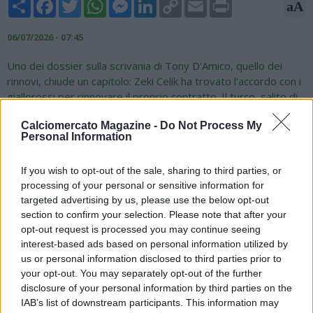
Share
Facebook
Twitter
WhatsApp
Messenger
LinkedIn
Copy
Email
Print
aA
Link
06/07/2026 - 07:45
Uno dei dossier sulla scrivania di Tony D'Amico, quello dei
rinnovi, chiude un capitolo: Zeki Celik ha trovato l'accordo con i
giallorossi per rinnovare il proprio contratto. Il turco, salito di
rendimento in maniera vertiginosa sotto la guida di Gasperini,
Calciomercato Magazine -
Do Not Process My
è diventato uno dei suoi fedelissimi in appena una stagione.
Personal Information
L'ex allenatore dell'Atalanta ha voluto confermare nell'organico
l'esterno anche per esperienza e in vista dell'avventura
If you wish to opt-out of the sale, sharing to third parties, or
Champions. Ora la palla passa alle situazioni Dybala, Pellegrini
processing of your personal or sensitive information for
e Mancini: il primo è un rinnovo praticamente fatto, gli altri due
targeted advertising by us, please use the below opt-out
sono in ballo e andranno sistemati in volata prima del ritiro in
section to confirm your selection. Please note that after your
un senso o nell'altro.
opt-out request is processed you may continue seeing
interest-based ads based on personal information utilized by
Fonte: Sport Mediaset
us or personal information disclosed to third parties prior to
your opt-out. You may separately opt-out of the further
disclosure of your personal information by third parties on the
IAB’s list of downstream participants. This information may