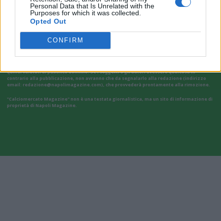
Personal Data that Is Unrelated with the
Purposes for which it was collected.
Opted Out
CONFIRM
Il materiale (testo, foto e video) consultabile in questo portale è di nostra proprietà.
Alcune foto (screenshot) ed articoli presenti su "Calciomercato Magazine" sono in parte
giunti da internet, in quanto arrivati alla nostra attenzione attraverso regolari
comunicati stampa con immagini e testi allegati ed autorizzati alla pubblicazione, e
quindi valutati di pubblico dominio. Se i soggetti o gli autori avessero qualcosa in
contrario alla pubblicazione, non avranno che da segnalarlo alla redazione (indirizzo
email:
redazione@napolimagazine.com
), che provvederà prontamente alla rimozione.
"Calciomercato Magazine" non è una testata giornalistica, ma un sito di informazione di
proprietà di Napoli Magazine.