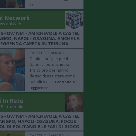
>>
al Network
ws dal Web
 SHOW NM - AMICHEVOLE A CASTEL
NGRO, NAPOLI-OSASUNA: ANCHE LA
LEGGENDA CARECA IN TRIBUNA
CASTEL DI SANGRO -
Ospite speciale per il
Napoli a bordocampo.
Tra coloro che hanno
deciso di assistere come
pubblico all'...
Continua a
leggere >>
i In Rete
 Petrazzuolo
 SHOW NM - AMICHEVOLE A CASTEL
SANGRO, NAPOLI-OSASUNA: FOCUS
OL DI POLITANO E LE FASI DI GIOCO
CASTEL DI SANGRO - Il