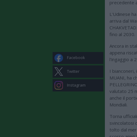
precedente a
L'Udinese ha u
arriva dal Wa
CHAKVETADZE.
fino al 2030.
Ancora in sta
appena riscat
Facebook
l'ingaggio a 2
I bianconeri,
Twitter
MUANI, ha ch
PELLEGRINO: l
Instagram
valutato 25 m
anche il port
Mondiali.
Torna uffici
svincolatosi 
tolto dal me
scorso anno h