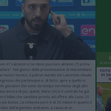
di Vinc
 ben 47 calciatori e ne deve piazzare almeno 25 prima
 parlare". Nel giorno della presentazione di Massimiliano
FOTO
DI S
 nuovo tecnico, il patron Aurelio De Laurentiis chiude
D
 ingresso dei partenopei e, di fatto, apre a quello in
lti giocatori che sono da tempo nel mirino degli altri
tana ancora di più, quindi, Mario GILA: il centrale ha già
n il Milan che sarebbe pronto ad offrire alla Lazio 25
o più bonus. La richiesta però è di 30 milioni in quanto il
dita dell'argentino andranno, a causa di un