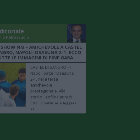
ditoriale
nio Petrazzuolo
 SHOW NM - AMICHEVOLE A CASTEL
ANGRO, NAPOLI-OSASUNA 2-1: ECCO
UTTE LE IMMAGINI DI FINE GARA
CASTEL DI SANGRO - Il
Napoli batte l'Osasuna
2-1, nella terza
amichevole
prestagionale. Allo
stadio Teofilo Patini di
Cas...
Continua a leggere
>>