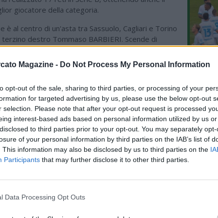
lior giocatore della categoria.
è al centro di un'asta tra Sassuolo, Cagliari e Torino
e terzino destro Tommaso BARBIERI. Scende di
nvece, il centrocampista offensivo HERNANI Azevedo
scia il Monza e raggiunge il Palermo.
cato Magazine -
Do Not Process My Personal Information
L'An
nvece, arriva l'ufficialità per il passaggio, record per un
del Nu
to opt-out of the sale, sharing to third parties, or processing of your per
Sandro TONALI per 116 milioni di euro dal Newcastle al
formation for targeted advertising by us, please use the below opt-out s
FOT
 centrocampista della Nazionale lavorerà alla
AZZUR
r selection. Please note that after your opt-out request is processed y
l tecnico Roberto DE ZERBI. Lascia l'Italia un altro
BY 
eing interest-based ads based on personal information utilized by us or
nto: Alessandro LONGONI, 18enne portiere cresciuto
disclosed to third parties prior to your opt-out. You may separately opt-
i del Milan ha firmato un contratto fino al 2031 con il
losure of your personal information by third parties on the IAB’s list of
. This information may also be disclosed by us to third parties on the
IA
Participants
that may further disclose it to other third parties.
ME CALCIO
l Data Processing Opt Outs
06.08 02:00 - MERCATO - Manchester
United, si raffredda la pista Watkins,