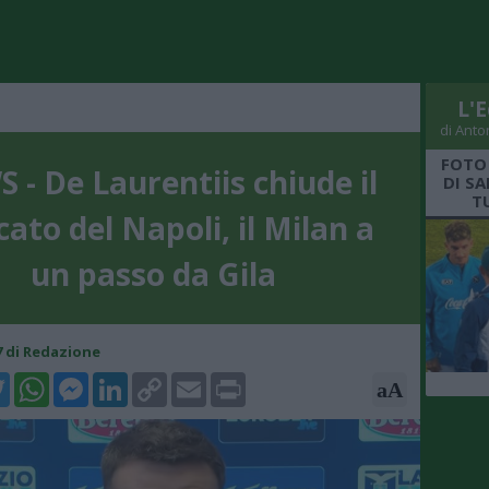
L'E
di Anto
FOTO
 - De Laurentiis chiude il
DI S
T
ato del Napoli, il Milan a
un passo da Gila
17 di Redazione
k
tter
WhatsApp
Messenger
LinkedIn
Copy
Email
Print
aA
Link