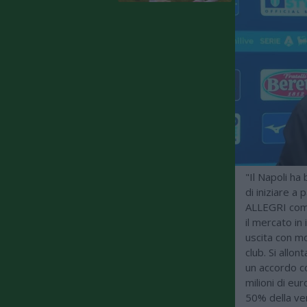
"Il Napoli ha
di iniziare a
ALLEGRI come
il mercato in
uscita con mo
club. Si allon
un accordo co
milioni di eur
50% della ven