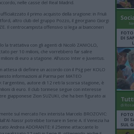
ccordo, nelle casse del Real Madrid.
fficializzato il primo acquisto della sragione: in Friuli
Soci
tford, altro club del gruppo Pozzo, il georgiano Giorgi
Ne
 Il centrocampista offensivo si lega ai bianconeri
FOTO
DI SA
llo la trattativa con gli agenti di Nicolò ZANIOLO,
tato per 10 milioni, che vorrebbero far salire
 milioni di euro a stagione. All'uscio Inter e Juventus.
 in attesa di definire un accordo con il Psg per KOLO
iesto informazioni al Parma per MATEO
'argentino, autore di 12 reti la scorsa stagione, è
ilioni di euro. Il club torinese segue con interesse
iere giapponese Zion SUZUKI, che ha ben figurato ai
Tutt
di Rosa
almente sul mercato l'ex interista Marcelo BROZOVIC:
FOTO
DI 
dall'Al-Nassr potrebbe tornare in Serie A. Il Venezia ha
SUL G
rcato Andrea ADORANTE: il 25enne attaccante lo
a realizzato 17 reti in Serie B, ottenendo anche il