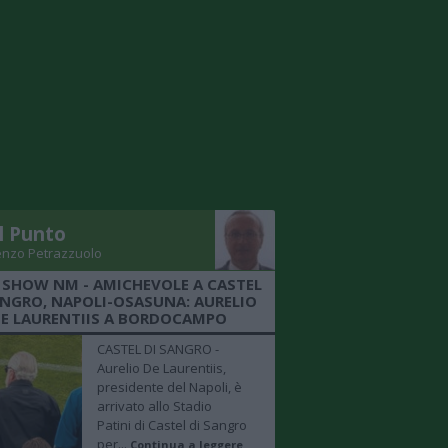
Il Punto
enzo Petrazzuolo
 SHOW NM - AMICHEVOLE A CASTEL
ANGRO, NAPOLI-OSASUNA: AURELIO
E LAURENTIIS A BORDOCAMPO
CASTEL DI SANGRO -
Aurelio De Laurentiis,
presidente del Napoli, è
arrivato allo Stadio
Patini di Castel di Sangro
per...
Continua a leggere