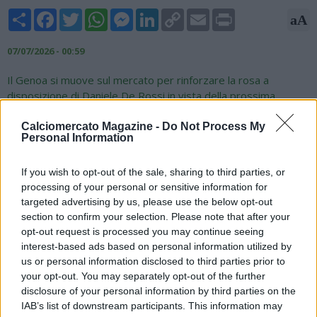
Share
Facebook
Twitter
WhatsApp
Messenger
LinkedIn
Copy
Email
Print
aA
Link
07/07/2026 - 00:59
Il Genoa si muove sul mercato per rinforzare la rosa a
disposizione di Daniele De Rossi in vista della prossima
stagione di Serie A 2026-27. Come raccontato, il club rossoblù
è particolarmente interessato ad Hamed Traorè e
Calciomercato Magazine -
Do Not Process My
Personal Information
attualmente è la squadra più avanti per il giocatore dell'OM.
Nella giornata di domani, martedì 7 luglio, sono previsti nuovi
If you wish to opt-out of the sale, sharing to third parties, or
contatti per provare a chiudere l’operazione entro la fine della
processing of your personal or sensitive information for
settimana. Per il reparto offensivo è vicino Havel, mentre
targeted advertising by us, please use the below opt-out
resiste anche l'opzione Artem Dovbyk, altro nome valutato dal
section to confirm your selection. Please note that after your
Genoa per il proprio attacco
opt-out request is processed you may continue seeing
Fonte: gianlucadimarzio.com
interest-based ads based on personal information utilized by
us or personal information disclosed to third parties prior to
your opt-out. You may separately opt-out of the further
disclosure of your personal information by third parties on the
IAB’s list of downstream participants. This information may