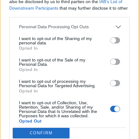
also be disclosed by us to third parties on the
IAB’s List of
Downstream Participants
that may further disclose it to other
third parties.
Personal Data Processing Opt Outs
I want to opt-out of the Sharing of my
personal data.
Opted In
I want to opt-out of the Sale of my
Personal Data.
Opted In
VAI ALLA VERSIONE CLASSICA
I want to opt-out of processing my
Personal Data for Targeted Advertising.
Opted In
I want to opt-out of Collection, Use,
Il materiale (testo, foto e video) consultabile in questo portale è di nostra proprietà.
Retention, Sale, and/or Sharing of my
Alcune foto (screenshot) ed articoli presenti su "Calciomercato Magazine" sono in parte
Personal Data that Is Unrelated with the
giunti da internet, in quanto arrivati alla nostra attenzione attraverso regolari
Purposes for which it was collected.
comunicati stampa con immagini e testi allegati ed autorizzati alla pubblicazione, e
Opted Out
quindi valutati di pubblico dominio. Se i soggetti o gli autori avessero qualcosa in
contrario alla pubblicazione, non avranno che da segnalarlo alla redazione (indirizzo
email:
redazione@napolimagazine.com
), che provvederà prontamente alla rimozione.
CONFIRM
"Calciomercato Magazine" non è una testata giornalistica, ma un sito di informazione di