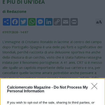
È PIÙ DI UN’IDEA
di Redazione
Share
Facebook
Twitter
WhatsApp
Messenger
LinkedIn
Copy
Email
Print
aA
Link
07/07/2026 - 14:07
L’immagine di Cristiano Ronaldo in lacrime al centro del campo
dopo Portogallo-Spagna è una delle più forti e significative dei
Mondiali, perché racconta di una delusione sportiva ma anche
della chiusura di un cerchio, visto che è stata l’ultima rassegna
iridata per il fenomeno portoghese. A 41 anni, CR7 si è messo
alle spalle un capitolo importante della sua carriera e ora, per
cancellare quelle lacrime amare potrebbe anche pensare a
una nuova avventura: come riporta Agipronews, infatti, dalle
quote dei betting analyst di Planetwin365 e Goldbet emerge
Calciomercato Magazine -
Do Not Process My
che l’addio all’Al-Nassr è più di un’idea e viene proposto a 7,50
Personal Information
volte la posta.
La destinazione è tutta da vedere, d’altronde queste non
If you wish to opt-out of the sale, sharing to third parties, or