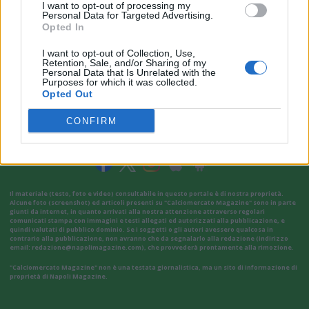
I want to opt-out of processing my
Personal Data for Targeted Advertising.
Opted In
I want to opt-out of Collection, Use,
Retention, Sale, and/or Sharing of my
Personal Data that Is Unrelated with the
Purposes for which it was collected.
Opted Out
CONFIRM
VAI ALLA VERSIONE CLASSICA
Il materiale (testo, foto e video) consultabile in questo portale è di nostra proprietà.
Alcune foto (screenshot) ed articoli presenti su "Calciomercato Magazine" sono in parte
giunti da internet, in quanto arrivati alla nostra attenzione attraverso regolari
comunicati stampa con immagini e testi allegati ed autorizzati alla pubblicazione, e
quindi valutati di pubblico dominio. Se i soggetti o gli autori avessero qualcosa in
contrario alla pubblicazione, non avranno che da segnalarlo alla redazione (indirizzo
email:
redazione@napolimagazine.com
), che provvederà prontamente alla rimozione.
"Calciomercato Magazine" non è una testata giornalistica, ma un sito di informazione di
proprietà di Napoli Magazine.