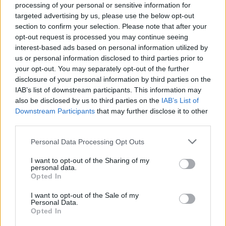
sono certo le ore in cui prendere decisioni affrettate, come ha
processing of your personal or sensitive information for
affermato lo stesso Cristiano Ronaldo in conferenza. Sullo
targeted advertising by us, please use the below opt-out
sfondo c’è l’ipotesi di un futuro proprio in Mls, negli Stati Uniti,
section to confirm your selection. Please note that after your
opt-out request is processed you may continue seeing
che in queste settimane lo hanno accolto e coccolato come un
interest-based ads based on personal information utilized by
re, ma anche scenari più “romantici” come un ritorno in Europa,
us or personal information disclosed to third parties prior to
magari proprio in Portogallo. Quello che sembra certo, dopo
your opt-out. You may separately opt-out of the further
queste settimane che lo hanno visto entrare ancora di più
disclosure of your personal information by third parties on the
nella storia come primo giocatore a segnare almeno un gol in
IAB’s list of downstream participants. This information may
ben sei Mondiali, è che il ritiro non è una possibilità: “Sarò io a
also be disclosed by us to third parties on the
IAB’s List of
decidere quando smettere, non voi”, ha ribadito ai giornalisti
Downstream Participants
that may further disclose it to other
presenti in conferenza. E allora, tempo di asciugare le lacrime
third parties.
e smaltire la delusione e per CR7 sarà di nuovo il tempo di
ripartire, magari lontano dall’Arabia.
Personal Data Processing Opt Outs
I want to opt-out of the Sharing of my
personal data.
Opted In
I want to opt-out of the Sale of my
Personal Data.
Opted In