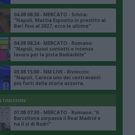
Mastantuono, ma è una situazione
particolare"
04.08 08:30 - MERCATO - Schira:
"Napoli, Mattia Esposito in prestito al
Bari fino al 2027, ecco le ultime"
04.08 08:24 - MERCATO - Romano:
"Napoli, nuovi contatti e intenso
lavoro per la pista Badiashile"
03.08 15:00 - NM LIVE - Rivieccio:
"Napoli, Careca uno dei centravanti
più forti della storia azzurra,
mercato? Bisogna sfoltire la rosa
senza svendere i calciatori azzurri"
ULTIMISSIME
07.08 07:30 - MERCATO - Romano: "Il
Barcellona sorpassa il Real Madrid e
ha il sì di Rodri"