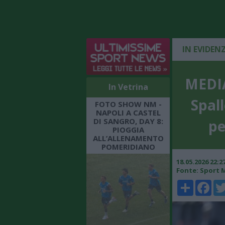
IN EVIDEN
MEDIA
In Vetrina
Spall
FOTO SHOW NM -
NAPOLI A CASTEL
DI SANGRO, DAY 8:
pe
PIOGGIA
ALL’ALLENAMENTO
POMERIDIANO
18.05.2026 22:
Fonte: Sport 
Share
Faceboo
Twi