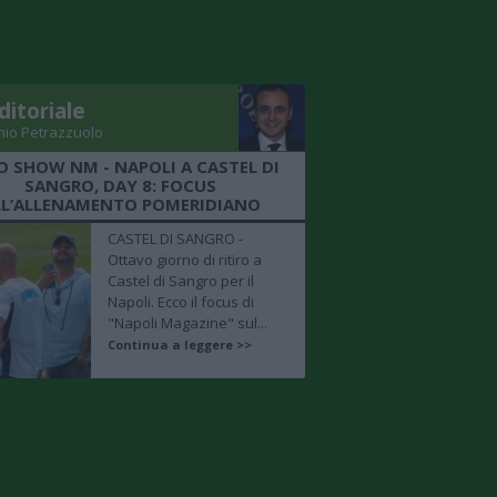
ditoriale
nio Petrazzuolo
O SHOW NM - NAPOLI A CASTEL DI
SANGRO, DAY 8: FOCUS
LL’ALLENAMENTO POMERIDIANO
CASTEL DI SANGRO -
Ottavo giorno di ritiro a
Castel di Sangro per il
Napoli. Ecco il focus di
"Napoli Magazine" sul...
Continua a leggere >>