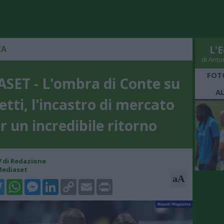
ZA
L'E
di Anto
FOT
SET - L'ombra di Conte su
A
etti, l'incastro di mercato
r un incredibile ritorno
27 di Redazione
Mediaset
aA
k
tter
WhatsApp
Messenger
LinkedIn
Copy
Email
Print
Link