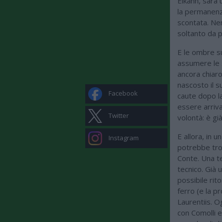
Elkann, sarà 
la permanenza
scontata. Ne
soltanto da 
E le ombre su
assumere le s
ancora chiaro
nascosto il s
Facebook
caute dopo la
essere arriva
Twitter
volontà: è gi
E allora, in u
Instagram
potrebbe trov
Conte. Una te
tecnico. Già u
possibile rit
ferro (e la p
Laurentiis. 
con Comolli e