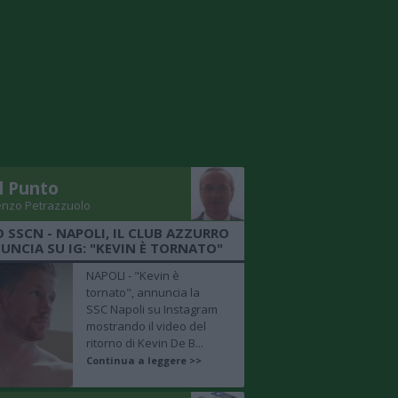
Il Punto
enzo Petrazzuolo
O SSCN - NAPOLI, IL CLUB AZZURRO
UNCIA SU IG: "KEVIN È TORNATO"
NAPOLI - "Kevin è
tornato", annuncia la
SSC Napoli su Instagram
mostrando il video del
ritorno di Kevin De B...
Continua a leggere >>