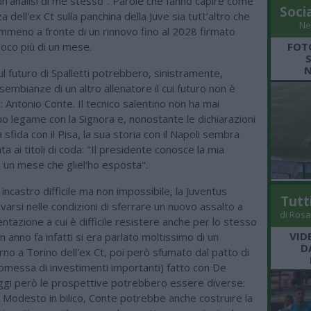
un'analisi di me stesso". Parole che fanno capire come
Soci
 dell'ex Ct sulla panchina della Juve sia tutt'altro che
Ne
mmeno a fronte di un rinnovo fino al 2028 firmato
poco più di un mese.
FOT
N
l futuro di Spalletti potrebbero, sinistramente,
embianze di un altro allenatore il cui futuro non è
: Antonio Conte. Il tecnico salentino non ha mai
uo legame con la Signora e, nonostante le dichiarazioni
 sfida con il Pisa, la sua storia con il Napoli sembra
ta ai titoli di coda: "Il presidente conosce la mia
à un mese che gliel'ho esposta".
n incastro difficile ma non impossibile, la Juventus
Tutt
arsi nelle condizioni di sferrare un nuovo assalto a
di Rosa
ntazione a cui è difficile resistere anche per lo stesso
VID
n anno fa infatti si era parlato moltissimo di un
D
orno a Torino dell'ex Ct, poi però sfumato dal patto di
romessa di investimenti importanti) fatto con De
Oggi però le prospettive potrebbero essere diverse:
 Modesto in bilico, Conte potrebbe anche costruire la