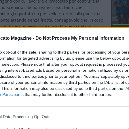
rigenti con cui lavorare a braccetto per costruire la
no scenario che non va escluso, tanto che i
nno già quotato un possibile ritorno sulla panchina
Conte attende senza fretta, consapevole che, in caso
poli, ha già un eventuale piano B, quello del nuovo
L'An
azionale: un ritorno, anche in questo caso; ma occhio
cato Magazine -
Do Not Process My Personal Information
a Torino.
del Nu
VIDEO
GLI
to opt-out of the sale, sharing to third parties, or processing of your per
formation for targeted advertising by us, please use the below opt-out s
ME IN EVIDENZA
r selection. Please note that after your opt-out request is processed y
eing interest-based ads based on personal information utilized by us or
07.08 09:19 - CDS - Napoli, la
disclosed to third parties prior to your opt-out. You may separately opt-
plusvalenza della cessione di
losure of your personal information by third parties on the IAB’s list of
Gutierrez non può sbloccare il
mercato, il punto
. This information may also be disclosed by us to third parties on the
IA
Participants
that may further disclose it to other third parties.
06.08 10:57 - SKY - Modugno: "Napoli,
ore di mercato per Lukaku, c'è
qualche club interessato per
l'attaccante belga, l'Atlanta non è in
l Data Processing Opt Outs
pole"
05.08 21:38 - MERCATO - Schira: