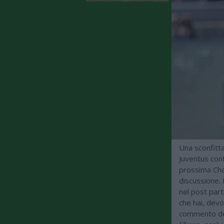
Una sconfitta
Juventus cont
prossima Cha
discussione. 
nel post parti
che hai, devo
commento del