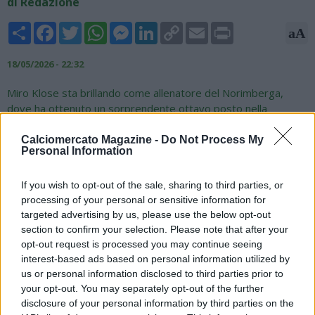
di Redazione
Share
Facebook
Twitter
WhatsApp
Messenger
LinkedIn
Copy
Email
Print
aA
Link
18/05/2026 - 22:32
Miro Klose sta brillando come allenatore del Norimberga,
dove ha ottenuto un sorprendente ottavo posto nella
seconda divisione tedesca pur avendo la squadra più giovane
di Germania (età media 23 anni). Nonostante la cessione di
Calciomercato Magazine -
Do Not Process My
Personal Information
numerosi talenti per cifre record (oltre 50 milioni totali), Klose
ha mantenuto alto il rendimento grazie a una grande
flessibilità tattica. Questi successi hanno riacceso l'interesse
If you wish to opt-out of the sale, sharing to third parties, or
processing of your personal or sensitive information for
della Lazio: in caso di separazione tra Lotito e Sarri, il nome
targeted advertising by us, please use the below opt-out
del tedesco potrebbe tornare di moda come profilo ideale
section to confirm your selection. Please note that after your
per valorizzare i giovani biancocelesti, forte della profonda
opt-out request is processed you may continue seeing
stima che il presidente nutre nei suoi confronti.
interest-based ads based on personal information utilized by
Fonte: Sport Mediaset
us or personal information disclosed to third parties prior to
your opt-out. You may separately opt-out of the further
disclosure of your personal information by third parties on the