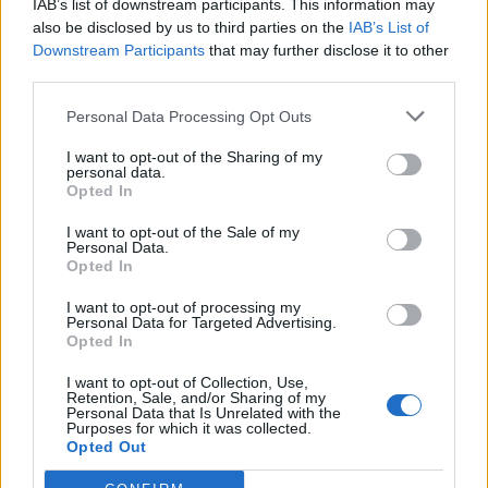
IAB’s list of downstream participants. This information may
also be disclosed by us to third parties on the
IAB’s List of
Downstream Participants
that may further disclose it to other
third parties.
Personal Data Processing Opt Outs
I want to opt-out of the Sharing of my
personal data.
Opted In
I want to opt-out of the Sale of my
Personal Data.
Opted In
VAI ALLA VERSIONE CLASSICA
I want to opt-out of processing my
Personal Data for Targeted Advertising.
Opted In
I want to opt-out of Collection, Use,
Retention, Sale, and/or Sharing of my
Personal Data that Is Unrelated with the
Il materiale (testo, foto e video) consultabile in questo portale è di nostra proprietà.
Purposes for which it was collected.
Alcune foto (screenshot) ed articoli presenti su "Calciomercato Magazine" sono in parte
giunti da internet, in quanto arrivati alla nostra attenzione attraverso regolari
Opted Out
comunicati stampa con immagini e testi allegati ed autorizzati alla pubblicazione, e
quindi valutati di pubblico dominio. Se i soggetti o gli autori avessero qualcosa in
contrario alla pubblicazione, non avranno che da segnalarlo alla redazione (indirizzo