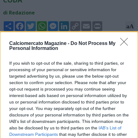
di Redazione
Share
Facebook
Twitter
WhatsApp
Messenger
LinkedIn
Copy
Email
Print
aA
Link
19/05/2026 - 00:25
Calciomercato Magazine -
Do Not Process My
Personal Information
Fabrizio Romano, giornalista ed esperto di mercato, scrive sui
social: "Antonio Conte e il Napoli, sempre più verso l'addio a
If you wish to opt-out of the sale, sharing to third parties, or
fine stagione. Il rapporto è ormai ai titoli di coda e a meno di
processing of your personal or sensitive information for
colpi di scena ci si aspetta la separazione tra Conte e il
targeted advertising by us, please use the below opt-out
Napoli".
section to confirm your selection. Please note that after your
opt-out request is processed you may continue seeing
interest-based ads based on personal information utilized by
us or personal information disclosed to third parties prior to
your opt-out. You may separately opt-out of the further
disclosure of your personal information by third parties on the
IAB’s list of downstream participants. This information may
also be disclosed by us to third parties on the
IAB’s List of
Downstream Participants
that may further disclose it to other