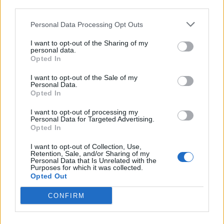
third parties.
Personal Data Processing Opt Outs
I want to opt-out of the Sharing of my
personal data.
Opted In
I want to opt-out of the Sale of my
VAI ALLA VERSIONE CLASSICA
Personal Data.
Opted In
I want to opt-out of processing my
Personal Data for Targeted Advertising.
Opted In
Il materiale (testo, foto e video) consultabile in questo portale è di nostra proprietà.
Alcune foto (screenshot) ed articoli presenti su "Calciomercato Magazine" sono in parte
giunti da internet, in quanto arrivati alla nostra attenzione attraverso regolari
I want to opt-out of Collection, Use,
comunicati stampa con immagini e testi allegati ed autorizzati alla pubblicazione, e
Retention, Sale, and/or Sharing of my
quindi valutati di pubblico dominio. Se i soggetti o gli autori avessero qualcosa in
Personal Data that Is Unrelated with the
contrario alla pubblicazione, non avranno che da segnalarlo alla redazione (indirizzo
Purposes for which it was collected.
email:
redazione@napolimagazine.com
), che provvederà prontamente alla rimozione.
Opted Out
"Calciomercato Magazine" non è una testata giornalistica, ma un sito di informazione di
proprietà di Napoli Magazine.
CONFIRM