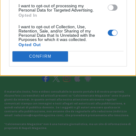
I want to opt-out of processing my
Personal Data for Targeted Advertising.
Opted In
I want to opt-out of Collection, Use,
Retention, Sale, and/or Sharing of my
Personal Data that Is Unrelated with the
Purposes for which it was collected.
Opted Out
CONFIRM
VAI ALLA VERSIONE CLASSICA
Il materiale (testo, foto e video) consultabile in questo portale è di nostra proprietà.
Alcune foto (screenshot) ed articoli presenti su "Calciomercato Magazine" sono in parte
giunti da internet, in quanto arrivati alla nostra attenzione attraverso regolari
comunicati stampa con immagini e testi allegati ed autorizzati alla pubblicazione, e
quindi valutati di pubblico dominio. Se i soggetti o gli autori avessero qualcosa in
contrario alla pubblicazione, non avranno che da segnalarlo alla redazione (indirizzo
email:
redazione@napolimagazine.com
), che provvederà prontamente alla rimozione.
"Calciomercato Magazine" non è una testata giornalistica, ma un sito di informazione di
proprietà di Napoli Magazine.