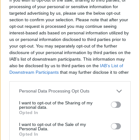
D’altronde, il tecnico salentino, dopo aver certificato la
processing of your personal or sensitive information for
qualificazione alla Champions vincendo a Pisa, avrebbe di fatto
targeted advertising by us, please use the below opt-out
salutato il
Napoli
e diventa una carta decisamente appetibile
section to confirm your selection. Please note that after your
per la Juventus, nel ricordo del triennio tra il 2011 e il 2014
opt-out request is processed you may continue seeing
che ha dato il via all’epopea bianconera. Un’idea forte, una
interest-based ads based on personal information utilized by
tentazione a cui è difficile resistere nonostante il recente
us or personal information disclosed to third parties prior to
rinnovo di Spalletti, che ora può solo aggrapparsi a questa
your opt-out. You may separately opt-out of the further
sorta di riunione d’emergenza, ma con la consapevolezza che
disclosure of your personal information by third parties on the
ormai la sua squadra non ha più il destino nelle sue mani nella
IAB’s list of downstream participants. This information may
corsa alla Champions. Conte attende senza fretta,
also be disclosed by us to third parties on the
IAB’s List of
consapevole che, in vista dell’addio al Napoli, ha già un
Downstream Participants
that may further disclose it to other
eventuale piano B, quello del nuovo corso della
Nazionale
: un
third parties.
ritorno, anche in questo caso, quotato a 1,57; ma occhio agli
Personal Data Processing Opt Outs
sviluppi a Torino.
I want to opt-out of the Sharing of my
personal data.
Opted In
I want to opt-out of the Sale of my
Personal Data.
Opted In