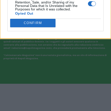
Retention, Sale, and/or Sharing of my
VAI ALLA VERSIONE CLASSICA
Personal Data that Is Unrelated with the
Purposes for which it was collected.
Opted Out
CONFIRM
Il materiale (testo, foto e video) consultabile in questo portale è di nostra proprietà.
Alcune foto (screenshot) ed articoli presenti su "Calciomercato Magazine" sono in parte
giunti da internet, in quanto arrivati alla nostra attenzione attraverso regolari
comunicati stampa con immagini e testi allegati ed autorizzati alla pubblicazione, e
quindi valutati di pubblico dominio. Se i soggetti o gli autori avessero qualcosa in
contrario alla pubblicazione, non avranno che da segnalarlo alla redazione (indirizzo
email:
redazione@napolimagazine.com
), che provvederà prontamente alla rimozione.
"Calciomercato Magazine" non è una testata giornalistica, ma un sito di informazione di
proprietà di Napoli Magazine.