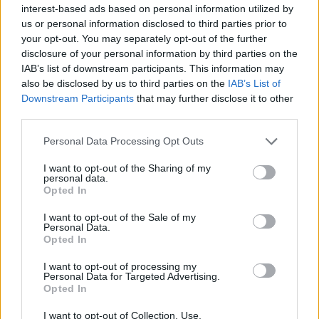
interest-based ads based on personal information utilized by
stagione difficile con secondo posto e Supercoppa. Però c'è la
us or personal information disclosed to third parties prior to
possibilità di crescere, per mantenere questo trend bisogna
your opt-out. You may separately opt-out of the further
continuare a spendere. Bisogna capire che tipo di investimenti
disclosure of your personal information by third parties on the
ti chiede il prossimo allenatore: diciamo che dopo il mercato di
IAB’s list of downstream participants. This information may
quest'anno, per Sarri è buona qualsiasi cosa".
also be disclosed by us to third parties on the
IAB’s List of
Downstream Participants
that may further disclose it to other
third parties.
Personal Data Processing Opt Outs
I want to opt-out of the Sharing of my
personal data.
Opted In
I want to opt-out of the Sale of my
Personal Data.
Opted In
I want to opt-out of processing my
Personal Data for Targeted Advertising.
Opted In
I want to opt-out of Collection, Use,