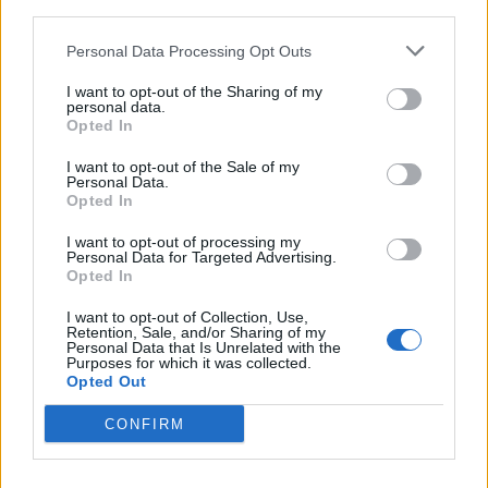
third parties.
Personal Data Processing Opt Outs
I want to opt-out of the Sharing of my
personal data.
Opted In
I want to opt-out of the Sale of my
VAI ALLA VERSIONE CLASSICA
Personal Data.
Opted In
I want to opt-out of processing my
Personal Data for Targeted Advertising.
Opted In
Il materiale (testo, foto e video) consultabile in questo portale è di nostra proprietà.
Alcune foto (screenshot) ed articoli presenti su "Calciomercato Magazine" sono in parte
giunti da internet, in quanto arrivati alla nostra attenzione attraverso regolari
I want to opt-out of Collection, Use,
comunicati stampa con immagini e testi allegati ed autorizzati alla pubblicazione, e
Retention, Sale, and/or Sharing of my
quindi valutati di pubblico dominio. Se i soggetti o gli autori avessero qualcosa in
Personal Data that Is Unrelated with the
contrario alla pubblicazione, non avranno che da segnalarlo alla redazione (indirizzo
Purposes for which it was collected.
email:
redazione@napolimagazine.com
), che provvederà prontamente alla rimozione.
Opted Out
"Calciomercato Magazine" non è una testata giornalistica, ma un sito di informazione di
proprietà di Napoli Magazine.
CONFIRM