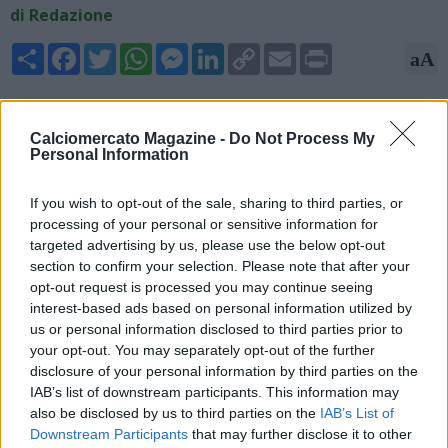
di Redazione
Share
Facebook
Twitter
WhatsApp
Messenger
LinkedIn
Copy
Email
Print
aA
Link
18/05/2026 - 11:26
Calciomercato Magazine -
Do Not Process My
Fabrizio Romano, giornalista ed esperto di mercato, anticipa
Personal Information
su X: "José Mourinho torna al Real Madrid, ci siamo! Tutti gli
accordi sono stati raggiunti verbalmente tra José Mourinho e il
If you wish to opt-out of the sale, sharing to third parties, or
Real Madrid, si attende soltanto la firma sui documenti.
processing of your personal or sensitive information for
Previsto inizialmente un contratto di due anni. Mourinho volerà
targeted advertising by us, please use the below opt-out
a Madrid dopo la gara Real-Bilbao. Lo Special One è tornato".
section to confirm your selection. Please note that after your
opt-out request is processed you may continue seeing
interest-based ads based on personal information utilized by
us or personal information disclosed to third parties prior to
your opt-out. You may separately opt-out of the further
disclosure of your personal information by third parties on the
IAB’s list of downstream participants. This information may
also be disclosed by us to third parties on the
IAB’s List of
Downstream Participants
that may further disclose it to other