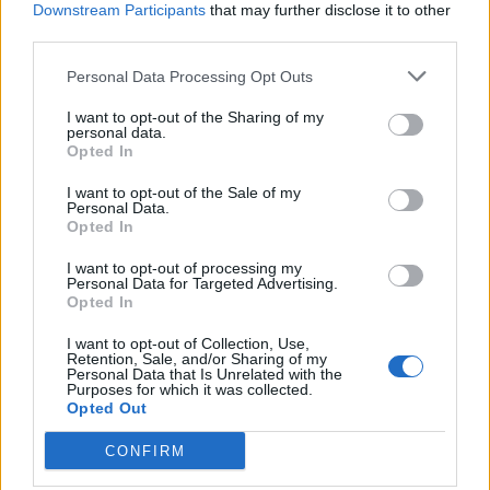
Downstream Participants
that may further disclose it to other
third parties.
Personal Data Processing Opt Outs
I want to opt-out of the Sharing of my
personal data.
Opted In
I want to opt-out of the Sale of my
Personal Data.
VAI ALLA VERSIONE CLASSICA
Opted In
I want to opt-out of processing my
Personal Data for Targeted Advertising.
Opted In
Il materiale (testo, foto e video) consultabile in questo portale è di nostra proprietà.
I want to opt-out of Collection, Use,
Alcune foto (screenshot) ed articoli presenti su "Calciomercato Magazine" sono in parte
Retention, Sale, and/or Sharing of my
giunti da internet, in quanto arrivati alla nostra attenzione attraverso regolari
Personal Data that Is Unrelated with the
comunicati stampa con immagini e testi allegati ed autorizzati alla pubblicazione, e
Purposes for which it was collected.
quindi valutati di pubblico dominio. Se i soggetti o gli autori avessero qualcosa in
contrario alla pubblicazione, non avranno che da segnalarlo alla redazione (indirizzo
Opted Out
email:
redazione@napolimagazine.com
), che provvederà prontamente alla rimozione.
CONFIRM
"Calciomercato Magazine" non è una testata giornalistica, ma un sito di informazione di
proprietà di Napoli Magazine.