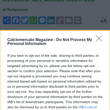
di Redazione
Share
Facebook
Twitter
WhatsApp
Messenger
LinkedIn
Copy
Email
Print
aA
Link
19/05/2026 - 07:00
Calciomercato Magazine -
Do Not Process My
Prossimo a diventare il tecnico del Real Madrid, Josè Mourinho
Personal Information
sta già progettando il primo "dispetto" da fare al Barcellona
sul mercato. Lo Special One avrebbe messo gli occhi
If you wish to opt-out of the sale, sharing to third parties, or
su Marcus Rashaford, nell'ultima stagione tesserato con i
processing of your personal or sensitive information for
catalani. Attualmente in prestito dal Manchester United, il
targeted advertising by us, please use the below opt-out
Barcellona sta lavorando per acquistarlo a titolo definitivo dai
section to confirm your selection. Please note that after your
Red Devils. Lo scrive The Indipendent.
opt-out request is processed you may continue seeing
interest-based ads based on personal information utilized by
us or personal information disclosed to third parties prior to
your opt-out. You may separately opt-out of the further
disclosure of your personal information by third parties on the
IAB’s list of downstream participants. This information may
also be disclosed by us to third parties on the
IAB’s List of