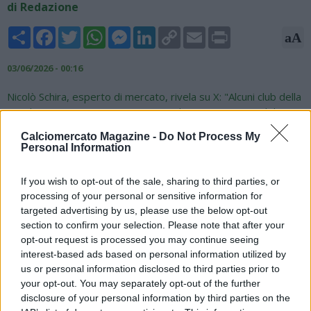
di Redazione
Share
Facebook
Twitter
WhatsApp
Messenger
LinkedIn
Copy
Email
Print
aA
Link
03/06/2026 - 00:16
Nicolò Schira, esperto di mercato, rivela su X: "Alcuni club della
MLS hanno mostrato interesse per il centrocampista del
Napoli Kevin De Bruyne, il cui futuro è incerto. KDB ha un
Calciomercato Magazine -
Do Not Process My
contratto con il Napoli fino al 2027 (€6,5 milioni/anno + bonus)
Personal Information
con opzione per il 2028".
If you wish to opt-out of the sale, sharing to third parties, or
Some
#MLS
’ Clubs have shown interest in
#Napoli
’s midfielder
processing of your personal or sensitive information for
Kevin
#DeBruyne
, who is future is in doubt. KDB has a
targeted advertising by us, please use the below opt-out
contract with Napoli until 2027 (€6,5M/year + bonuses) +
section to confirm your selection. Please note that after your
option for 2028.
#transfers
opt-out request is processed you may continue seeing
interest-based ads based on personal information utilized by
— Nicolò Schira (@NicoSchira)
June 2, 2026
us or personal information disclosed to third parties prior to
your opt-out. You may separately opt-out of the further
disclosure of your personal information by third parties on the