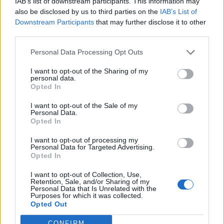
IAB’s list of downstream participants. This information may
also be disclosed by us to third parties on the
IAB’s List of
Downstream Participants
that may further disclose it to other
third parties.
Personal Data Processing Opt Outs
I want to opt-out of the Sharing of my
personal data.
Opted In
I want to opt-out of the Sale of my
Personal Data.
Opted In
VAI ALLA VERSIONE CLASSICA
I want to opt-out of processing my
Personal Data for Targeted Advertising.
Opted In
I want to opt-out of Collection, Use,
Retention, Sale, and/or Sharing of my
Personal Data that Is Unrelated with the
Il materiale (testo, foto e video) consultabile in questo portale è di nostra proprietà.
Alcune foto (screenshot) ed articoli presenti su "Calciomercato Magazine" sono in parte
Purposes for which it was collected.
giunti da internet, in quanto arrivati alla nostra attenzione attraverso regolari
Opted Out
comunicati stampa con immagini e testi allegati ed autorizzati alla pubblicazione, e
quindi valutati di pubblico dominio. Se i soggetti o gli autori avessero qualcosa in
contrario alla pubblicazione, non avranno che da segnalarlo alla redazione (indirizzo
CONFIRM