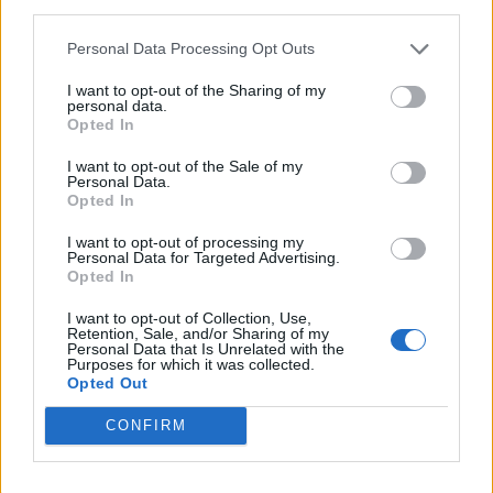
third parties.
Personal Data Processing Opt Outs
I want to opt-out of the Sharing of my
personal data.
Opted In
I want to opt-out of the Sale of my
VAI ALLA VERSIONE CLASSICA
Personal Data.
Opted In
I want to opt-out of processing my
Personal Data for Targeted Advertising.
Opted In
Il materiale (testo, foto e video) consultabile in questo portale è di nostra proprietà.
Alcune foto (screenshot) ed articoli presenti su "Calciomercato Magazine" sono in parte
giunti da internet, in quanto arrivati alla nostra attenzione attraverso regolari
I want to opt-out of Collection, Use,
comunicati stampa con immagini e testi allegati ed autorizzati alla pubblicazione, e
Retention, Sale, and/or Sharing of my
quindi valutati di pubblico dominio. Se i soggetti o gli autori avessero qualcosa in
Personal Data that Is Unrelated with the
contrario alla pubblicazione, non avranno che da segnalarlo alla redazione (indirizzo
Purposes for which it was collected.
email:
redazione@napolimagazine.com
), che provvederà prontamente alla rimozione.
Opted Out
"Calciomercato Magazine" non è una testata giornalistica, ma un sito di informazione di
proprietà di Napoli Magazine.
CONFIRM