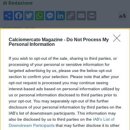
di Redazione
Share
Facebook
Twitter
WhatsApp
Messenger
LinkedIn
Copy
Email
Print
aA
Link
11/06/2026 - 11:38
Calciomercato Magazine -
Do Not Process My
Alessandro Sugoni, giornalista ed esperto di mercato di Sky
Personal Information
Sport, anticipa le prime mosse di mercato del Napoli per
questa stagione: "Khalaili è sempre un nome valido per il ruolo
If you wish to opt-out of the sale, sharing to third parties, or
di vice Di Lorenzo, vediamo se tornerà di moda Juanlu
processing of your personal or sensitive information for
Sanchez. Il Napoli farò il suo primo intervento in ordine di
targeted advertising by us, please use the below opt-out
necessità di mercato in quel ruolo".
section to confirm your selection. Please note that after your
opt-out request is processed you may continue seeing
interest-based ads based on personal information utilized by
us or personal information disclosed to third parties prior to
your opt-out. You may separately opt-out of the further
disclosure of your personal information by third parties on the
IAB’s list of downstream participants. This information may
also be disclosed by us to third parties on the
IAB’s List of
Downstream Participants
that may further disclose it to other