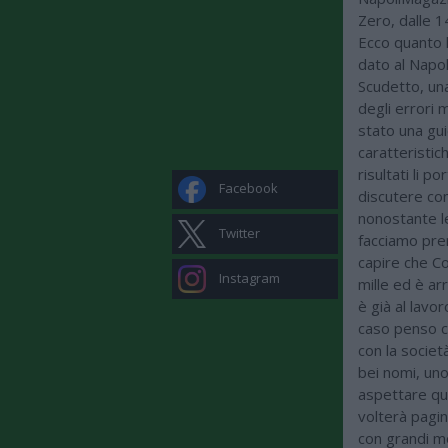
Zero, dalle 1
Ecco quanto h
dato al Napol
Scudetto, un
degli errori 
stato una gu
caratteristic
risultati li 
Facebook
discutere com
nonostante le
Twitter
facciamo pren
capire che C
Instagram
mille ed è ar
è già al lavo
caso penso ch
con la societ
bei nomi, uno
aspettare que
volterà pagin
con grandi mo