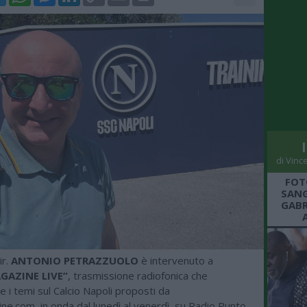
Link
di Vinc
FOT
SANG
GABR
ir.
ANTONIO PETRAZZUOLO
è intervenuto a
GAZINE LIVE”
, trasmissione radiofonica che
 i temi sul Calcio Napoli proposti da
e.com, in onda dal lunedì al venerdì, su Radio Punto