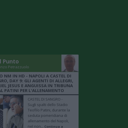
Il Punto
enzo Petrazzuolo
O NM IN HD - NAPOLI A CASTEL DI
RO, DAY 9: GLI AGENTI DI ALLEGRI,
IEL JESUS E ANGUISSA IN TRIBUNA
AL PATINI PER L'ALLENAMENTO
CASTEL DI SANGRO -
Sugli spalti dello Stadio
Teofilo Patini, durante la
seduta pomeridiana di
allenamento del Napoli,
nel non...
Continua a