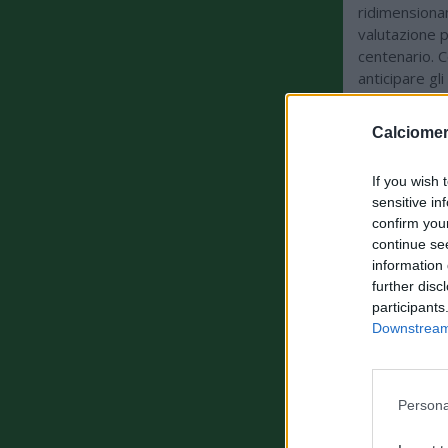
ridimensionam
valutazione p
centenario. 
anticipare gli
raccontiamo 
Aspettiamo qu
Calciomer
che avviene 
saluto. Conte
If you wish 
scenari sono 
sensitive in
cosa succede
confirm you
diverse. Son
continue se
arrivare dopo
information 
terreno per u
further disc
Laurentiis no
participants
Downstream 
ULTIMISSIM
Persona