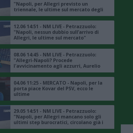
"Napoli, per Allegri previsto un
triennale, le ultime sul mercato degli
azzurri"
12.06 14:51 - NM LIVE - Petrazzuolo:
"Napoli, nessun dubbio sull’arrivo di
Allegri, le ultime sul mercato"
08.06 14:45 - NM LIVE - Petrazzuolo:
"Allegri-Napoli? Procede
l'avvicinamento agli azzurri, Aurelio
De Laurentiis non vuole cedere il club
agli americani, le ultime sul mercato"
04.06 11:25 - MERCATO - Napoli, per la
porta piace Kovar del PSV, ecco le
ultime
29.05 14:51 - NM LIVE - Petrazzuolo:
"Napoli, per Allegri mancano solo gli
ultimi step burocratici, circolano già i
primi nomi sul mercato, le ultime"