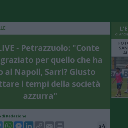
ALE
L'E
di Anto
FOT
IVE - Petrazzuolo: "Conte
SAN
A
ngraziato per quello che ha
 al Napoli, Sarri? Giusto
tare i tempi della società
azzurra"
56 di Redazione
k
tter
WhatsApp
Messenger
LinkedIn
Copy
Email
Print
aA