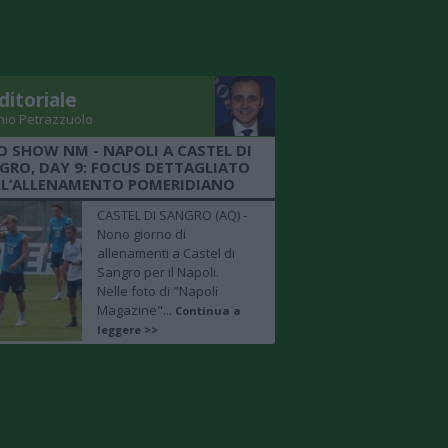
ditoriale
nio Petrazzuolo
O SHOW NM - NAPOLI A CASTEL DI
GRO, DAY 9: FOCUS DETTAGLIATO
LL’ALLENAMENTO POMERIDIANO
CASTEL DI SANGRO (AQ) -
Nono giorno di
allenamenti a Castel di
Sangro per il Napoli.
Nelle foto di "Napoli
Magazine"...
Continua a
leggere >>