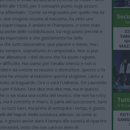
4:00 alle 15:00, per il consueto punto sugli azzurri.
a affermato: "Conte va ringraziato per quello che ha
Soci
i, due stagioni vissute al massimo, ha vinto uno
Ne
a Supercoppa, è andato in Champions, ci sono stati
32
ma anche delle soddisfazioni. Va ringraziato perchè è
SANG
ida importante e che giustamente ha delle
GI
he che tutti conosciamo, può piacere o meno, ma i
MAZZ
porta sempre, soprattutto in campionato. Non si può
e allenatore, i dati dicono che ha avuto ragione,
 difficoltà. Noi siamo per l'analisi onesta e non ci
dere da critiche eccessive e distruttive, questo ci fa
onte ha vissuto al massimo questa stagione, carico a
rivato al traguardo. Ora ci sarà l'Udinese, De Laurentiis
ro per il futuro. Uno dice mai dire mai, ma in questo
e ci sia stata una scelta del tecnico, che non ha rotto
Tutt
à, ma il concetto è chiaro. Si parla del successore, tanti
di Rosa
 su tutti Sarri, ma prima di anticipare i tempi, è giusto
FOT
lli del Napoli. Nella sostanza adesso, siccome si
SANGR
a, è giusto anche dare il tempo alla società di ripartire
tivazioni, visto che non sarà un anno di