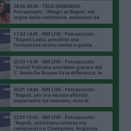
28.05 20:36 - TELELOMBARDIA -
Petrazzuolo: "Allegri al Napoli, nel
segno della continuità, ambizioni da
vertice ed idee chiare anche in chiave
mercato"
17.04 14:41 - NM LIVE - Petrazzuolo:
"Napoli-Lazio, possibile una
formazione molto simile a quella
vista a Parma, mercato? Non credo
che il club stravolga particolarmente
l’assetto costruito da Conte"
25.03 14:45 - NM LIVE - Petrazzuolo:
"Italia? Politano potrebbe giocare dal
1', Kevin De Bruyne fa la differenza, le
ultime sul rinnovo di Spinazzola e sul
prossimo mercato del Napoli"
30.01 14:44 - NM LIVE - Petrazzuolo:
"Napoli, per ora nessun affondo
importante sul mercato, ecco le
ultime sugli infortunati azzurri"
22.01 15:02 - NM LIVE - Petrazzuolo:
"Napoli, settimana intensa tra
campionato e Champions, Anguissa