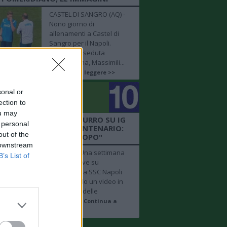
CASTEL DI SANGRO (AQ) -
Nono giorno di
allenamenti a Castel di
Sangro per il Napoli.
Durante la seduta
pomeridiana, Massimili...
Continua a leggere >>
sonal or
golo
ection to
mero 10
ou may
EO SSCN - IL CLUB AZZURRO SU IG
 personal
VOCA LA FESTA DEL CENTENARIO:
out of the
"UNA SETTIMANA DOPO"
 downstream
NAPOLI - "Una settimana
B’s List of
dopo", scrive su
Instagram la SSC Napoli
pubblicando un video in
time lapse delle
celebrazi...
Continua a
leggere >>