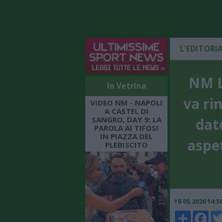
L'EDITORI
NM L
In Vetrina
va ri
VIDEO NM - NAPOLI
A CASTEL DI
SANGRO, DAY 9: LA
dato
PAROLA AI TIFOSI
IN PIAZZA DEL
aspet
PLEBISCITO
19.05.2026 14:
Share
Faceboo
Twi