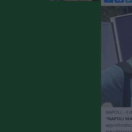
NAPOLI - Il d
“NAPOLI MA
approfondisce
NapoliMagazin