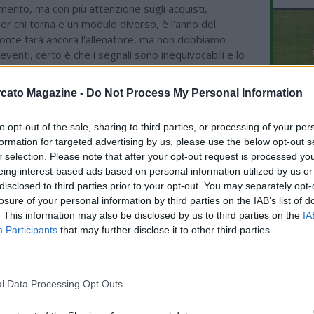
ento, ma con più attenzione sugli acquisti,
er chi torna e un modulo diverso, è l'anno del
Conte farà ancora l'allenatore, ma non dobbiamo
 eventi, certo è che i segnali sono inequivocabili e lo
senza andare dietro ai gossip che non ci interessano.
ello che dirà De Laurentiis, noi raccontiamo quello
cato Magazine -
Do Not Process My Personal Information
al momento e sentendo le parole di Conte sanno di
 in Nazionale? Potrebbe essere una soluzione, gli
to opt-out of the sale, sharing to third parties, or processing of your per
L'An
tanti e vanno analizzati giorno per giorno, vediamo
formation for targeted advertising by us, please use the below opt-out s
del Nu
rà, magari De Laurentiis può fare delle scelte
r selection. Please note that after your opt-out request is processed y
o d'accordo che magari la comunicazione poteva
VID
eing interest-based ads based on personal information utilized by us or
RIE
 la qualificazione in Champions. Si sta preparando il
disclosed to third parties prior to your opt-out. You may separately opt-
na separazione tranquilla, i rapporti tra Conte e De
losure of your personal information by third parties on the IAB’s list of
n saranno intaccati".
. This information may also be disclosed by us to third parties on the
IA
Participants
that may further disclose it to other third parties.
E L'EDITORIALE
l Data Processing Opt Outs
08.07 14:52 - NM LIVE - Petrazzuolo:
"Napoli, lanciata la nuova campagna