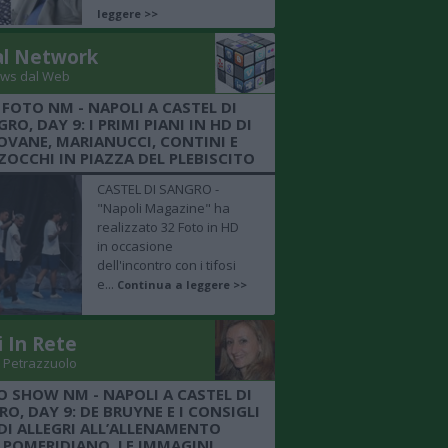
leggere >>
al Network
ws dal Web
 FOTO NM - NAPOLI A CASTEL DI
RO, DAY 9: I PRIMI PIANI IN HD DI
OVANE, MARIANUCCI, CONTINI E
OCCHI IN PIAZZA DEL PLEBISCITO
CASTEL DI SANGRO -
"Napoli Magazine" ha
realizzato 32 Foto in HD
in occasione
dell'incontro con i tifosi
e...
Continua a leggere >>
i In Rete
 Petrazzuolo
O SHOW NM - NAPOLI A CASTEL DI
O, DAY 9: DE BRUYNE E I CONSIGLI
DI ALLEGRI ALL’ALLENAMENTO
POMERIDIANO, LE IMMAGINI