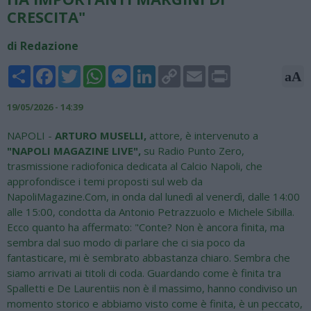
CRESCITA"
di Redazione
Share
Facebook
Twitter
WhatsApp
Messenger
LinkedIn
Copy
Email
Print
aA
Link
19/05/2026 - 14:39
NAPOLI -
ARTURO MUSELLI,
attore, è intervenuto a
"NAPOLI MAGAZINE LIVE",
su Radio Punto Zero,
trasmissione radiofonica dedicata al Calcio Napoli, che
approfondisce i temi proposti sul web da
NapoliMagazine.Com, in onda dal lunedì al venerdì, dalle 14:00
alle 15:00, condotta da Antonio Petrazzuolo e Michele Sibilla.
Ecco quanto ha affermato: "Conte? Non è ancora finita, ma
sembra dal suo modo di parlare che ci sia poco da
fantasticare, mi è sembrato abbastanza chiaro. Sembra che
siamo arrivati ai titoli di coda. Guardando come è finita tra
Spalletti e De Laurentiis non è il massimo, hanno condiviso un
momento storico e abbiamo visto come è finita, è un peccato,