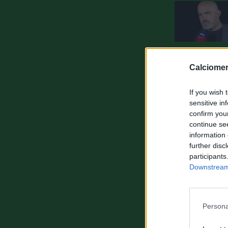
Calciomer
If you wish 
sensitive in
confirm you
continue se
information 
further disc
participants
Downstream 
Persona