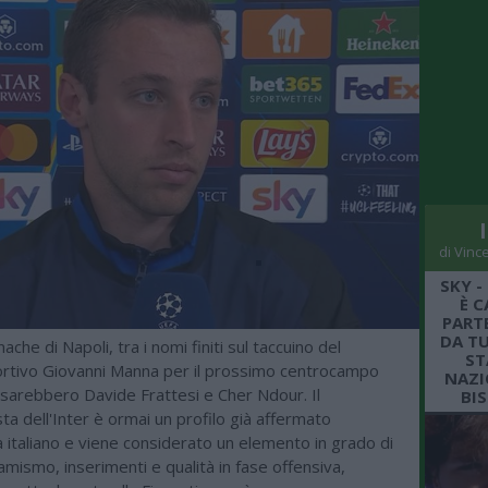
di Vinc
SKY -
È C
PARTE
DA TU
che di Napoli, tra i nomi finiti sul taccuino del
ST
ortivo Giovanni Manna per il prossimo centrocampo
NAZI
i sarebbero Davide Frattesi e Cher Ndour. Il
BI
a dell'Inter è ormai un profilo già affermato
 italiano e viene considerato un elemento in grado di
amismo, inserimenti e qualità in fase offensiva,