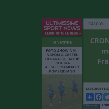
CALCIO
CRONA
In Vetrina
m
FOTO SHOW NM -
NAPOLI A CASTEL
DI SANGRO, DAY 8:
Fra
PIOGGIA
ALL’ALLENAMENTO
POMERIDIANO
12.06.2026 11:
Share
Faceboo
Twi