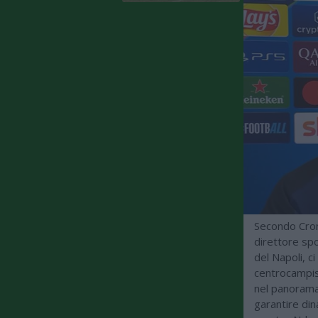
Secondo Crona
direttore sp
del Napoli, c
centrocampist
nel panorama
garantire din