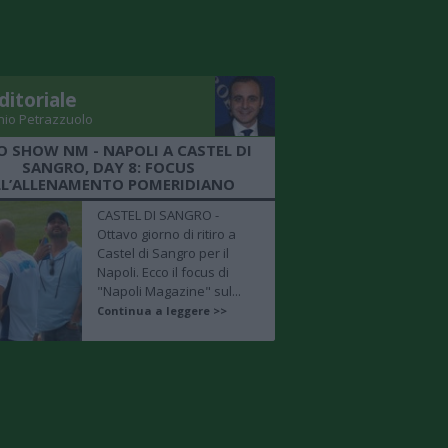
ditoriale
nio Petrazzuolo
O SHOW NM - NAPOLI A CASTEL DI
SANGRO, DAY 8: FOCUS
LL’ALLENAMENTO POMERIDIANO
CASTEL DI SANGRO -
Ottavo giorno di ritiro a
Castel di Sangro per il
Napoli. Ecco il focus di
"Napoli Magazine" sul...
Continua a leggere >>