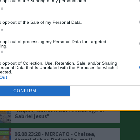
o opt-out of the Sharing of my personal data.
In
07.08 07:30 - MERCATO - Romano: "Il
Barcellona sorpassa il Real Madrid e
o opt-out of the Sale of my Personal Data.
ha il sì di Rodri"
In
to opt-out of processing my Personal Data for Targeted
07.08 07:15 - MERCATO - Schira:
ing.
"Accordo di massima tra Cuti Romero
In
e Atletico Madrid"
o opt-out of Collection, Use, Retention, Sale, and/or Sharing
ersonal Data that Is Unrelated with the Purposes for which it
lected.
07.08 04:00 - MERCATO - Schira: "Il
Out
Sassuolo a lavoro per Zappa del
Cagliari"
CONFIRM
07.08 00:02 - MERCATO - Romano:
"Napoli, contatti con l'entourage di
Gabriel Jesus"
06.08 23:28 - MERCATO - Chelsea,