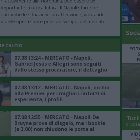
, attualmente alla Fiorentina, può essere un
importante in ottica futura. Il Napoli starebbe
entrambe le situazioni con attenzione, valutando
lità delle operazioni e possibili sviluppi del mercato.
Soci
Ne
ME CALCIO
FOT
07.08 13:24 - MERCATO - Napoli,
N
Gabriel Jesus e Allegri sono seguiti
dallo stesso procuratore, il dettaglio
07.08 13:12 - MERCATO - Napoli, occhio
alla Premier per i migliori rinforzi di
esperienza, i profili
07.08 12:55 - MERCATO - Napoli-De
Tutt
Bruyne prove di disgelo, ma i bookie
di Rosa
(a 3,00) non chiudono le porte al
VID
trasferimento
D