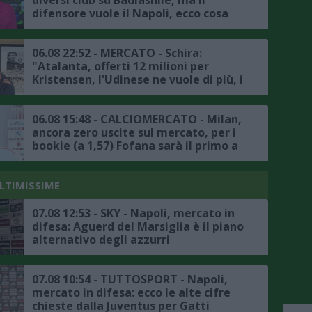
diversi club su Badiashile, ma il
difensore vuole il Napoli, ecco cosa
frena la trattativa
06.08 22:52 - MERCATO - Schira:
"Atalanta, offerti 12 milioni per
Kristensen, l'Udinese ne vuole di più, i
dettagli"
06.08 15:48 - CALCIOMERCATO - Milan,
ancora zero uscite sul mercato, per i
bookie (a 1,57) Fofana sarà il primo a
salutare
ULTIMISSIME
07.08 12:53 - SKY - Napoli, mercato in
difesa: Aguerd del Marsiglia è il piano
alternativo degli azzurri
07.08 10:54 - TUTTOSPORT - Napoli,
mercato in difesa: ecco le alte cifre
chieste dalla Juventus per Gatti