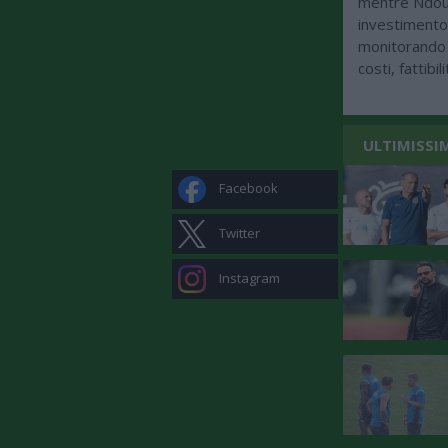
mentre Ndour
investimento 
monitorando 
costi, fattibi
ULTIMISSI
Facebook
Twitter
Instagram