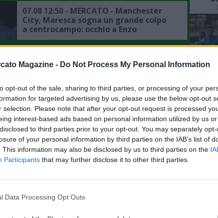
07.08 12:50 - MERCATO - Manchester
City, Maresca sogna un grande colpo
a centrocampo: occhio a Enzo
Fernandez
07.08 12:18 - MERCATO - Napoli, niente
cato Magazine -
Do Not Process My Personal Information
acquisti fino ad agosto come nel 2023,
il dettaglio
to opt-out of the sale, sharing to third parties, or processing of your per
L'An
formation for targeted advertising by us, please use the below opt-out s
07.08 12:06 - MERCATO - Napoli,
del Nu
r selection. Please note that after your opt-out request is processed y
Gabriel Jesus accostato anche ad altri
eing interest-based ads based on personal information utilized by us or
club di Serie A
FO
disclosed to third parties prior to your opt-out. You may separately opt-
R
losure of your personal information by third parties on the IAB’s list of
07.08 11:31 - MERCATO - Juventus,
. This information may also be disclosed by us to third parties on the
IA
Trubin occasione per la porta: il
Participants
that may further disclose it to other third parties.
Benfica lo mette fuori
07.08 11:23 - MERCATO - Romero dice sì
l Data Processing Opt Outs
all'Atletico: intesa raggiunta, ora si
tratta col Tottenham