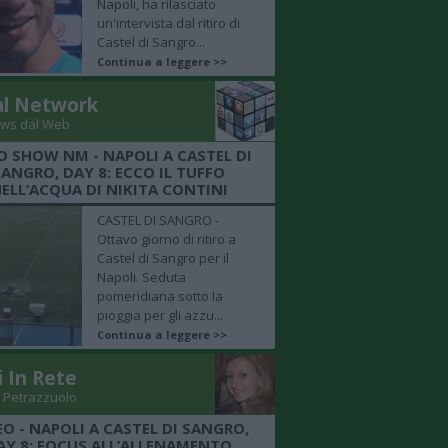
Napoli, ha rilasciato
un'intervista dal ritiro di
Castel di Sangro...
Continua a leggere >>
al Network
ws dal Web
O SHOW NM - NAPOLI A CASTEL DI
SANGRO, DAY 8: ECCO IL TUFFO
ELL’ACQUA DI NIKITA CONTINI
CASTEL DI SANGRO -
Ottavo giorno di ritiro a
Castel di Sangro per il
Napoli. Seduta
pomeridiana sotto la
pioggia per gli azzu...
Continua a leggere >>
i In Rete
 Petrazzuolo
EO - NAPOLI A CASTEL DI SANGRO,
AY 8: FOCUS ALL’ALLENAMENTO