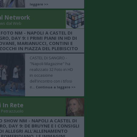
leggere >>
al Network
ws dal Web
 FOTO NM - NAPOLI A CASTEL DI
RO, DAY 9: I PRIMI PIANI IN HD DI
OVANE, MARIANUCCI, CONTINI E
OCCHI IN PIAZZA DEL PLEBISCITO
CASTEL DI SANGRO -
"Napoli Magazine" ha
realizzato 32 Foto in HD
in occasione
dell'incontro con i tifosi
e...
Continua a leggere >>
i In Rete
 Petrazzuolo
O SHOW NM - NAPOLI A CASTEL DI
O, DAY 9: DE BRUYNE E I CONSIGLI
DI ALLEGRI ALL’ALLENAMENTO
POMERIDIANO, LE IMMAGINI