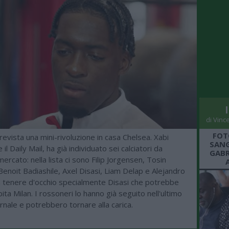
di Vinc
FOT
revista una mini-rivoluzione in casa Chelsea. Xabi
SANG
 il Daily Mail, ha già individuato sei calciatori da
GABR
ercato: nella lista ci sono Filip Jorgensen, Tosin
enoit Badiashile, Axel Disasi, Liam Delap e Alejandro
 tenere d'occhio specialmente Disasi che potrebbe
bita Milan. I rossoneri lo hanno già seguito nell'ultimo
nale e potrebbero tornare alla carica.