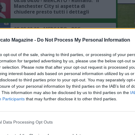
08.08 04:00 - MERCATO - Romano: "Il
Manchester City si aspetta di
chiudere presto tutti i dettagli
dell'affare Bouaddi"
08.08 02:00 - MERCATO - PSG,
intensificati i contatti per Ferran
Torres, il punto sulla trattativa
cato Magazine -
Do Not Process My Personal Information
to opt-out of the sale, sharing to third parties, or processing of your per
L'An
08.08 00:15 - MERCATO - Romano:
formation for targeted advertising by us, please use the below opt-out s
del Nu
"Badiashile ha dato apertura totale al
r selection. Please note that after your opt-out request is processed y
Napoli, il punto su Aguerd"
VID
eing interest-based ads based on personal information utilized by us or
RIE
disclosed to third parties prior to your opt-out. You may separately opt-
07.08 23:53 - MERCATO - Moretto:
losure of your personal information by third parties on the IAB’s list of
"Ruggeri ha accettato l'offerta
. This information may also be disclosed by us to third parties on the
IA
dell'Aston Villa"
Participants
that may further disclose it to other third parties.
07.08 23:41 - MERCATO - Romano:
"Liverpool, preso Araujo in prestito
l Data Processing Opt Outs
dal Barcellona"