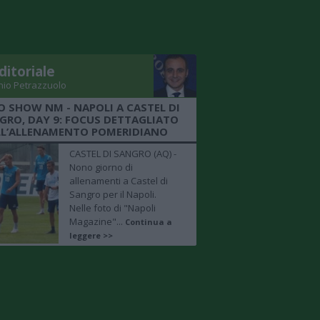
ditoriale
nio Petrazzuolo
O SHOW NM - NAPOLI A CASTEL DI
GRO, DAY 9: FOCUS DETTAGLIATO
LL’ALLENAMENTO POMERIDIANO
CASTEL DI SANGRO (AQ) -
Nono giorno di
allenamenti a Castel di
Sangro per il Napoli.
Nelle foto di "Napoli
Magazine"...
Continua a
leggere >>