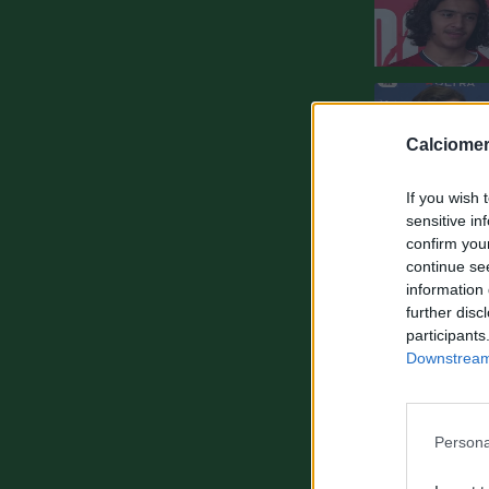
Calciomer
If you wish 
sensitive in
confirm you
continue se
information 
further disc
participants
Downstream 
Persona