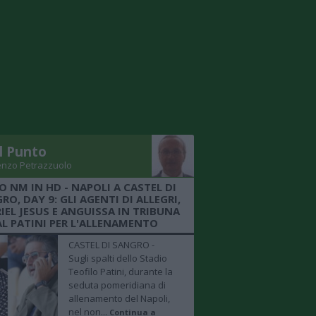
Il Punto
enzo Petrazzuolo
O NM IN HD - NAPOLI A CASTEL DI
RO, DAY 9: GLI AGENTI DI ALLEGRI,
IEL JESUS E ANGUISSA IN TRIBUNA
AL PATINI PER L'ALLENAMENTO
CASTEL DI SANGRO -
Sugli spalti dello Stadio
Teofilo Patini, durante la
seduta pomeridiana di
allenamento del Napoli,
nel non...
Continua a