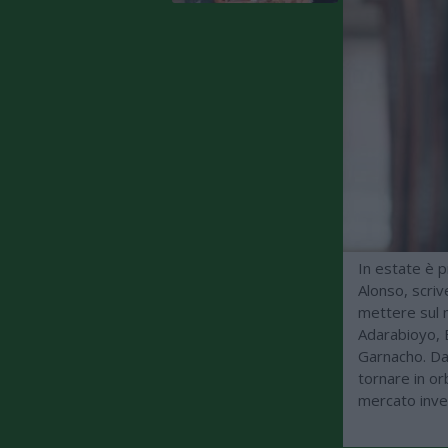
In estate è p
Alonso, scrive
mettere sul m
Adarabioyo, B
Garnacho. Da
tornare in or
mercato inver