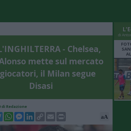
L'E
di Anto
FOT
'INGHILTERRA - Chelsea,
SAN
A
 Alonso mette sul mercato
 giocatori, il Milan segue
Disasi
00 di Redazione
k
tter
WhatsApp
Messenger
LinkedIn
Copy
Email
Print
aA
Link