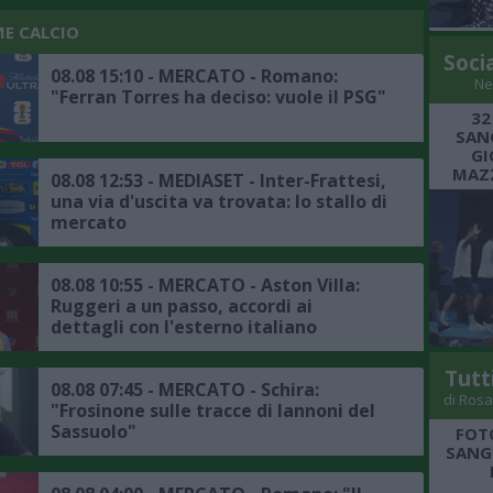
ME CALCIO
Soci
08.08 15:10 - MERCATO - Romano:
Ne
"Ferran Torres ha deciso: vuole il PSG"
32
SANG
GI
MAZZ
08.08 12:53 - MEDIASET - Inter-Frattesi,
una via d'uscita va trovata: lo stallo di
mercato
08.08 10:55 - MERCATO - Aston Villa:
Ruggeri a un passo, accordi ai
dettagli con l'esterno italiano
Tutt
08.08 07:45 - MERCATO - Schira:
di Rosa
"Frosinone sulle tracce di Iannoni del
Sassuolo"
FOT
SANGR