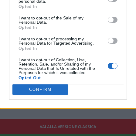
personal data.
Antonio Conte lascia il Napoli e chiude una storia breve ma
Opted In
intensa, fatta di trofei, di Champions League e di un lavoro
I want to opt-out of the Sale of my
ancora una volta significativo".
Personal Data.
Opted In
I want to opt-out of processing my
Personal Data for Targeted Advertising.
Opted In
I want to opt-out of Collection, Use,
Retention, Sale, and/or Sharing of my
Personal Data that Is Unrelated with the
Purposes for which it was collected.
Opted Out
CONFIRM
VAI ALLA VERSIONE CLASSICA