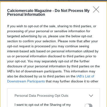
sono già stati contatti, ma il presidente De Laurentiis
dovrà decidere se procedere davvero con lui oppure no. Sarri,
Calciomercato Magazine -
Do Not Process My
dal canto suo, ha da tempo il desiderio di tornare a Napoli. Ma
Personal Information
c'è anche un'altra opzione concreta: l'Atalanta. Perchè mentre
il Napoli sta facendo le sue valutazioni, l'Atalanta ha
If you wish to opt-out of the sale, sharing to third parties, or
già manifestato con decisione la volontà di puntare su
processing of your personal or sensitive information for
Maurizio Sarri. Sarri è molto stimato all'interno dell'ambiente
targeted advertising by us, please use the below opt-out
Atalanta: dalla dirigenza alla proprietà, fino a chi potrebbe
section to confirm your selection. Please note that after your
arrivare presto nel club, come Cristiano Giuntoli nel ruolo di
opt-out request is processed you may continue seeing
direttore sportivo. Insomma, all'Atalanta c'è grande
interest-based ads based on personal information utilized by
apprezzamento nei suoi confronti. Adesso bisognerà capire i
us or personal information disclosed to third parties prior to
tempi del Napoli, le intenzioni del club e soprattutto cosa
your opt-out. You may separately opt-out of the further
vorrà fare Sarri. Da una parte c'è il progetto Atalanta, dove
disclosure of your personal information by third parties on the
potrebbe essere una figura centrale; dall'altra c'è il Napoli, che
IAB’s list of downstream participants. This information may
rappresenta un discorso diverso per ambizioni, aspettative,
also be disclosed by us to third parties on the
IAB’s List of
sogno e competizione europea. Come spesso accade nella
Downstream Participants
that may further disclose it to other
carriera di Sarri, non si tratta solo di una questione economica,
third parties.
ma soprattutto di priorità personali, progettuali e di fiducia nei
Personal Data Processing Opt Outs
confronti della dirigenza. E naturalmente bisognerà capire
quale direzione vorrà prendere il Napoli. Di sicuro, il mercato
I want to opt-out of the Sharing of my
degli allenatori entra adesso in una fase molto importante: