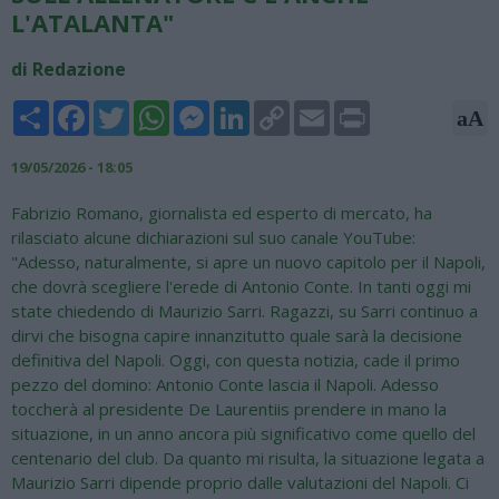
L'ATALANTA"
di Redazione
Share
Facebook
Twitter
WhatsApp
Messenger
LinkedIn
Copy
Email
Print
aA
Link
19/05/2026 - 18:05
Fabrizio Romano, giornalista ed esperto di mercato, ha
rilasciato alcune dichiarazioni sul suo canale YouTube:
"Adesso, naturalmente, si apre un nuovo capitolo per il Napoli,
che dovrà scegliere l'erede di Antonio Conte. In tanti oggi mi
state chiedendo di Maurizio Sarri. Ragazzi, su Sarri continuo a
dirvi che bisogna capire innanzitutto quale sarà la decisione
definitiva del Napoli. Oggi, con questa notizia, cade il primo
pezzo del domino: Antonio Conte lascia il Napoli. Adesso
toccherà al presidente De Laurentiis prendere in mano la
situazione, in un anno ancora più significativo come quello del
centenario del club. Da quanto mi risulta, la situazione legata a
Maurizio Sarri dipende proprio dalle valutazioni del Napoli. Ci