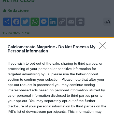
di Redazione
Share
Facebook
Twitter
WhatsApp
Messenger
LinkedIn
Copy
Email
Print
aA
Link
19/05/2026 - 17:43
Fabrizio Romano, giornalista ed esperto di mercato, ha
Calciomercato Magazine -
Do Not Process My
parlato dell'allenatore azzurro Antonio Conte sui propri canali
Personal Information
social: "Decisione dello stesso allenatore presa già da un
mese, quando Conte l'ha comunicata al presidente De
If you wish to opt-out of the sale, sharing to third parties, or
Laurentiis con cui rimane in ottimi rapporti. Nessuna
processing of your personal or sensitive information for
buonuscita, neanche una discussione sul progetto: è finito il
targeted advertising by us, please use the below opt-out
rapporto e Conte saluterà Napoli (con rammarico) dopo
section to confirm your selection. Please note that after your
l'ultima partita. Nessun accordo con altri club finora, con
opt-out request is processed you may continue seeing
massimo rispetto per il Napoli".
interest-based ads based on personal information utilized by
us or personal information disclosed to third parties prior to
your opt-out. You may separately opt-out of the further
disclosure of your personal information by third parties on the
IAB’s list of downstream participants. This information may