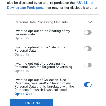
also be disclosed by us to third parties on the
IAB’s List of
Downstream Participants
that may further disclose it to other
third parties.
Personal Data Processing Opt Outs
I want to opt-out of the Sharing of my
personal data.
Opted In
I want to opt-out of the Sale of my
Personal Data.
Opted In
VAI ALLA VERSIONE CLASSICA
I want to opt-out of processing my
Personal Data for Targeted Advertising.
Opted In
I want to opt-out of Collection, Use,
Retention, Sale, and/or Sharing of my
Il materiale (testo, foto e video) consultabile in questo portale è di nostra proprietà.
Personal Data that Is Unrelated with the
Alcune foto (screenshot) ed articoli presenti su "Calciomercato Magazine" sono in parte
Purposes for which it was collected.
giunti da internet, in quanto arrivati alla nostra attenzione attraverso regolari
comunicati stampa con immagini e testi allegati ed autorizzati alla pubblicazione, e
Opted Out
quindi valutati di pubblico dominio. Se i soggetti o gli autori avessero qualcosa in
contrario alla pubblicazione, non avranno che da segnalarlo alla redazione (indirizzo
email:
redazione@napolimagazine.com
), che provvederà prontamente alla rimozione.
CONFIRM