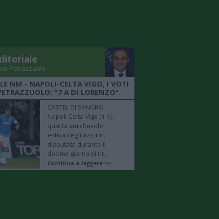
ditoriale
nio Petrazzuolo
LE NM - NAPOLI-CELTA VIGO, I VOTI
PETRAZZUOLO: "7 A DI LORENZO"
CASTEL DI SANGRO -
Napoli-Celta Vigo (1-1),
quarta amichevole
estiva degli azzurri,
disputata durante il
decimo giorno di rit...
Continua a leggere >>