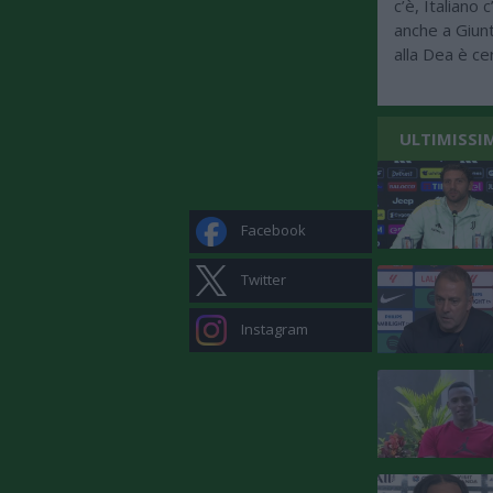
c’è, Italiano 
anche a Giunt
alla Dea è ce
ULTIMISSI
Facebook
Twitter
Instagram