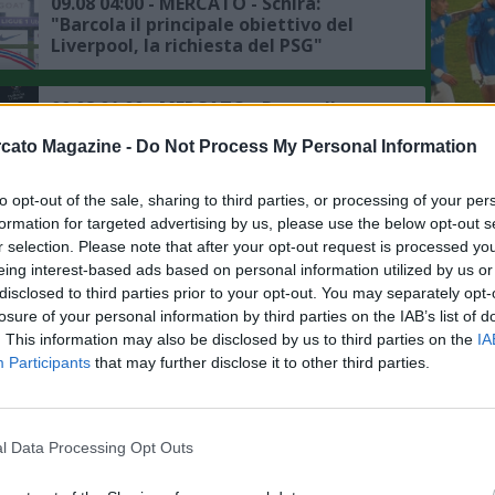
09.08 04:00 - MERCATO - Schira:
"Barcola il principale obiettivo del
Liverpool, la richiesta del PSG"
09.08 01:00 - MERCATO - Bergvall
offerto al Barcellona, ma il
L'An
cato Magazine -
Do Not Process My Personal Information
centrocampo non è un priorità per i
del Nu
blaugrana
FOTO
to opt-out of the sale, sharing to third parties, or processing of your per
09.08 00:25 - MERCATO - Moretto:
C
formation for targeted advertising by us, please use the below opt-out s
"Fenerbahce, trattativa serrata col
r selection. Please note that after your opt-out request is processed y
Napoli per Lukaku, si può chiudere a
eing interest-based ads based on personal information utilized by us or
7-8 milioni di euro"
disclosed to third parties prior to your opt-out. You may separately opt-
09.08 00:18 - MERCATO - Romano:
losure of your personal information by third parties on the IAB’s list of
"Fenerbahce, accordo con Lukaku,
. This information may also be disclosed by us to third parties on the
IA
adesso si entra nel vivo nella
Participants
that may further disclose it to other third parties.
trattativa col Napoli"
09.08 00:10 - MERCATO - Romano:
"West Ham, accordo raggiunto per
l Data Processing Opt Outs
Solomon, cifre e dettagli"