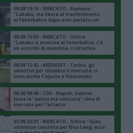
08.08 19:16 - MERCATO - Romano:
"Lukaku, via libera al trasferimento
al Feberbahce dopo aver parlato col
presidente, ora la trattativa col
Napoli"
08.08 16:50 - MERCATO - Schira:
"Lukaku si avvicina al Fenerbahce, c'è
un accordo di massima, trattativa
avanzata tra il club turco e il Napoli"
08.08 15:42 - MEDIASET - Torino, gli
obiettivi per chiudere il mercato: ci
sono anche Cajuste e Folorunsho
08.08 08:46 - CDS - Napoli, Gabriel
Jesus la "pazza ma concreta" idea di
mercato per l'attacco
07.08 23:35 - MERCATO - Schira: "Ajax,
interesse concreto per Noa Lang: ecco
la richiesta del Napoli"